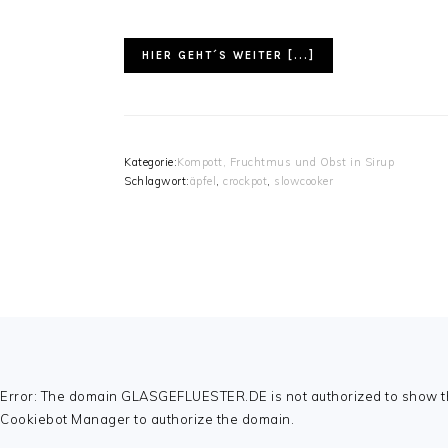
HIER GEHT´S WEITER [...]
Kategorie:
Kompott, Fruchtmus und Obst in Sirup
Schlagwort:
äpfel
,
crockpot
,
slowcooker
FOOTER
Error: The domain GLASGEFLUESTER.DE is not authorized to show th
Cookiebot Manager to authorize the domain.