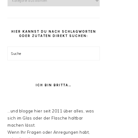
kannst
Du
unter
den
HIER KANNST DU NACH SCHLAGWORTEN
Rezept
ODER ZUTATEN DIREKT SUCHEN:
Kategorien
stöbern:
Suche
ICH BIN BRITTA…
…und blogge hier seit 2011 über alles, was
sich im Glas oder der Flasche haltbar
machen lässt.
Wenn Ihr Fragen oder Anregungen habt,