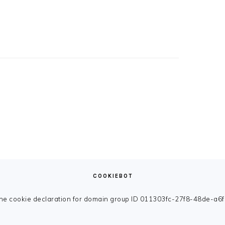
COOKIEBOT
e cookie declaration for domain group ID 011303fc-27f8-48de-a6f5