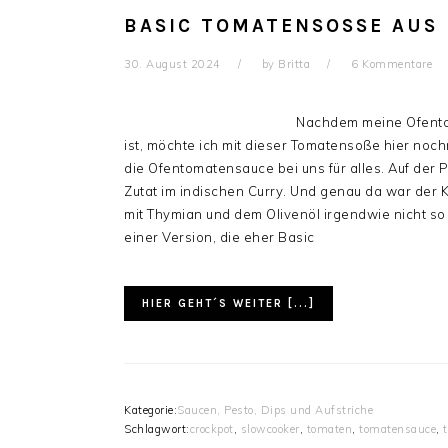
BASIC TOMATENSOSSE AUS 
30. August 2024
by
Britta
6 Kommentare
Nachdem meine Ofentom
ist, möchte ich mit dieser Tomatensoße hier noch
die Ofentomatensauce bei uns für alles. Auf der P
Zutat im indischen Curry. Und genau da war der
mit Thymian und dem Olivenöl irgendwie nicht so
einer Version, die eher Basic
HIER GEHT´S WEITER [...]
Kategorie:
Saucen, Pesto, Dips und Aufstriche
Schlagwort:
crockpot
,
slowcooker
,
tomaten
,
tomatensauce
,