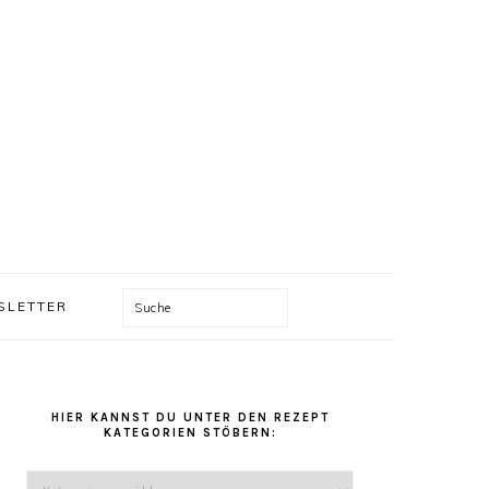
Suche
SLETTER
HAUPT-
SIDEBAR
HIER KANNST DU UNTER DEN REZEPT
KATEGORIEN STÖBERN:
Hier