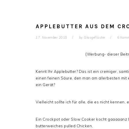
APPLEBUTTER AUS DEM CR
17. November 2018
by
Glasgeflüster
6 Komm
{Werbung- dieser Beitr
Kennt Ihr Applebutter? Das ist ein cremiger, sam
einen feinen Säure, den man am allerbesten mit e
ein Gerät?
Vielleicht sollte ich für alle, die es nicht kenne
Ein Crockpot oder Slow Cooker kocht gaaaaanz l
butterweiches pulled Chicken,