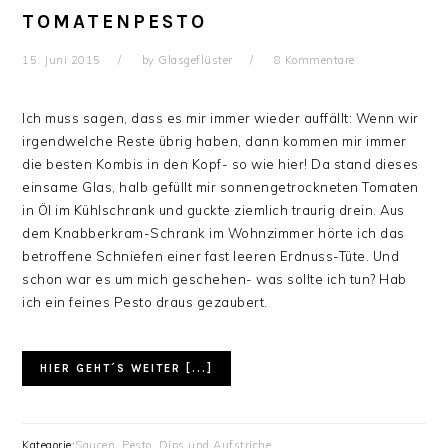
TOMATENPESTO
15. Juni 2015
by
Glasgeflüster
8 Kommentare
Ich muss sagen, dass es mir immer wieder auffällt: Wenn wir
irgendwelche Reste übrig haben, dann kommen mir immer
die besten Kombis in den Kopf- so wie hier! Da stand dieses
einsame Glas, halb gefüllt mir sonnengetrockneten Tomaten
in Öl im Kühlschrank und guckte ziemlich traurig drein. Aus
dem Knabberkram-Schrank im Wohnzimmer hörte ich das
betroffene Schniefen einer fast leeren Erdnuss-Tüte. Und
schon war es um mich geschehen- was sollte ich tun? Hab
ich ein feines Pesto draus gezaubert.
HIER GEHT´S WEITER [...]
Kategorie:
Saucen, Pesto, Dips und Aufstriche