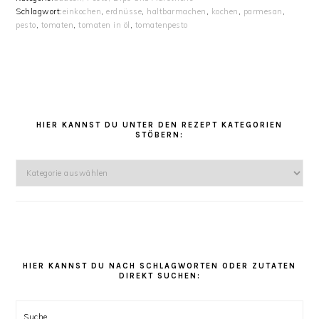
Schlagwort:
einkochen
,
erdnüsse
,
haltbarmachen
,
kochen
,
parmesan
,
pesto
,
tomaten
,
tomaten in öl
,
tomatenpesto
HAUPT-
SIDEBAR
HIER KANNST DU UNTER DEN REZEPT KATEGORIEN
STÖBERN:
Hier
kannst
Du
unter
den
Rezept
Kategorien
HIER KANNST DU NACH SCHLAGWORTEN ODER ZUTATEN
DIREKT SUCHEN:
stöbern:
Suche