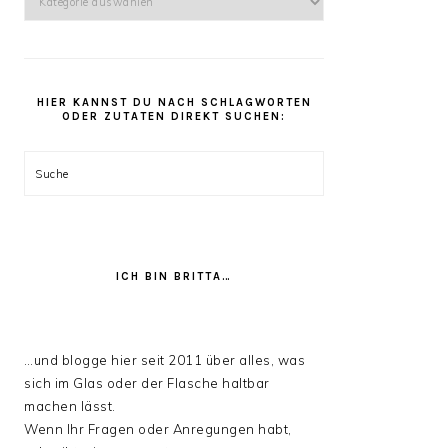
kannst
Du
unter
den
HIER KANNST DU NACH SCHLAGWORTEN
Rezept
ODER ZUTATEN DIREKT SUCHEN:
Kategorien
stöbern:
Suche
ICH BIN BRITTA…
…und blogge hier seit 2011 über alles, was
sich im Glas oder der Flasche haltbar
machen lässt.
Wenn Ihr Fragen oder Anregungen habt,