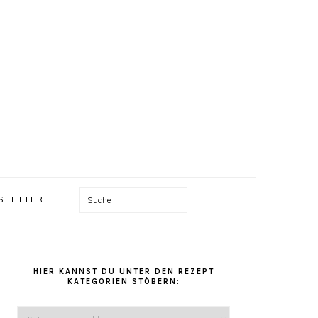
Suche
SLETTER
HAUPT-
SIDEBAR
HIER KANNST DU UNTER DEN REZEPT
KATEGORIEN STÖBERN:
Hier