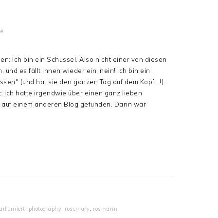
e
n: Ich bin ein Schussel. Also nicht einer von diesen
nd es fällt ihnen wieder ein, nein! Ich bin ein
sen" (und hat sie den ganzen Tag auf dem Kopf...!).
: Ich hatte irgendwie über einen ganz lieben
t auf einem anderen Blog gefunden. Darin war
arfümiert
,
photography
,
rosemary
,
rosmarin