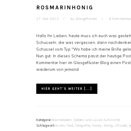
ROSMARINHONIG
27. Mai 2013
by
Glasgeflüster
6 Kommentar
Hallo Ihr Lieben, heute muss ich euch was gestehe
Schusseln, die was vergessen, dann nachdenken, u
Schussel vom Typ "Wo habe ich meine Brille gelas
Nun gut. In dieses Schema passt der heutige Post
Kommentar hier im Glasgeflüster Blog einen Pos
wiederum von jemand
HIER GEHT´S WEITER [...]
Kategorie:
Marmeladen, Gelees und süsse Aufstriche
Schlagwort:
essen
,
food
,
fotografie
,
honey
,
honig
,
infused
,
p