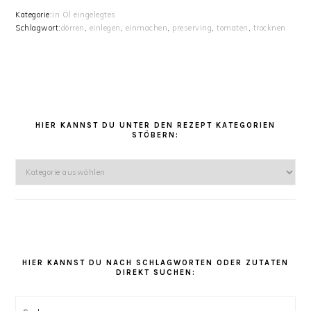
Kategorie:
in Öl eingelegtes
Schlagwort:
dörren
,
einlegen
,
einmachen
,
preserving
,
tomaten
,
trocknen
HAUPT-
SIDEBAR
HIER KANNST DU UNTER DEN REZEPT KATEGORIEN
STÖBERN:
Hier
kannst
Du
unter
den
Rezept
Kategorien
HIER KANNST DU NACH SCHLAGWORTEN ODER ZUTATEN
DIREKT SUCHEN:
stöbern: