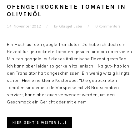
OFENGETROCKNETE TOMATEN IN
OLIVENÖL
14. November 2012
by
Glasgeflüster
6 Kommentare
Ein Hoch auf den google Translator! Da habe ich doch ein
Rezept für getrocknete Tomaten gesucht und bin nach vielen
MInuten googelei auf dieses italienische Rezept gestoßen...
Ich kann aber leider so garkein italienisch... Na gut- hab ich
den Translator halt angeschmissen. Ein wenig witzig klingts
schon. Hier eine kleine Kostprobe: "Die getrockneten
Tomaten sind eine tolle Vorspeise mit zB Brotscheiben
serviert, kann aber auch verwendet werden, um den
Geschmack ein Gericht oder mit einem
HIER GEHT´S WEITER [...]