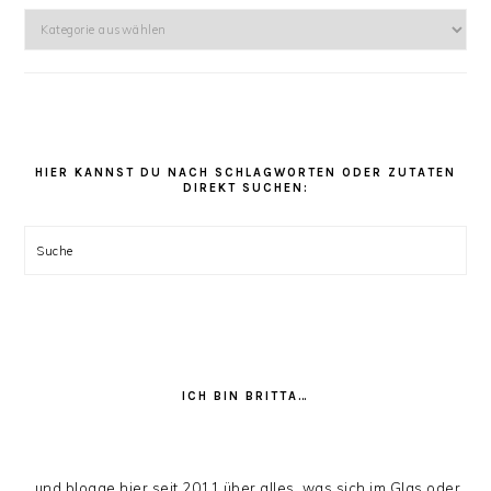
Hier
kannst
Du
unter
den
Rezept
Kategorien
HIER KANNST DU NACH SCHLAGWORTEN ODER ZUTATEN
DIREKT SUCHEN:
stöbern:
Suche
ICH BIN BRITTA…
…und blogge hier seit 2011 über alles, was sich im Glas oder