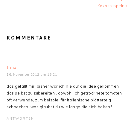
Kokosraspeln »
LESER-
KOMMENTARE
INTERAKTIONEN
Trina
16. November 2012 um 16:21
das gefällt mir, bisher war ich nie auf die idee gekommen
das selbst zu zubereiten.. obwohl ich getrocknete tomaten
oft verwende, zum beispiel für italienische blätterteig
schnecken. was glaubst du wie lange die sich halten?
ANTWORTEN