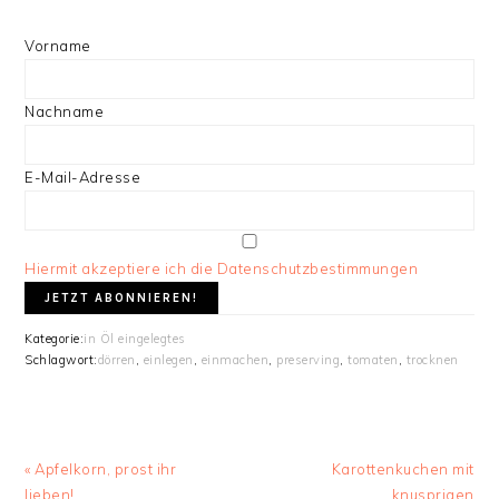
Vorname
Nachname
E-Mail-Adresse
Hiermit akzeptiere ich die Datenschutzbestimmungen
Kategorie:
in Öl eingelegtes
Schlagwort:
dörren
,
einlegen
,
einmachen
,
preserving
,
tomaten
,
trocknen
Vorheriger
« Apfelkorn, prost ihr
Nächster
Karottenkuchen mit
Beitrag:
lieben!
Beitrag:
knusprigen