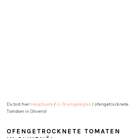
Zur
Skip
Zur
Zur
Hauptnavigation
to
Hauptsidebar
Fußzeile
springen
main
springen
springen
content
Du bist hier:
Hauptseite
/
in Öl eingelegtes
/
ofengetrocknete
Tomaten in Olivenöl
OFENGETROCKNETE TOMATEN