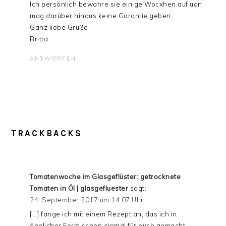
Ich persönlich bewahre sie einige Wocxhen auf udn
mag darüber hinaus keine Garantie geben.
Ganz liebe Grüße
Britta
ANTWORTEN
TRACKBACKS
Tomatenwoche im Glasgeflüster: getrocknete
Tomaten in Öl | glasgefluester
sagt:
24. September 2017 um 14:07 Uhr
[…] fange ich mit einem Rezept an, das ich in
ähnlicher Form schon einmal für euch gemacht