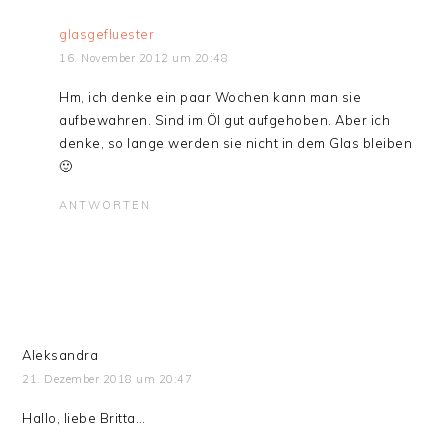
glasgefluester
16. November 2012 um 20:48
Hm, ich denke ein paar Wochen kann man sie
aufbewahren. Sind im Öl gut aufgehoben. Aber ich
denke, so lange werden sie nicht in dem Glas bleiben
🙂
ANTWORTEN
Aleksandra
21. Dezember 2018 um 20:47
Hallo, liebe Britta…