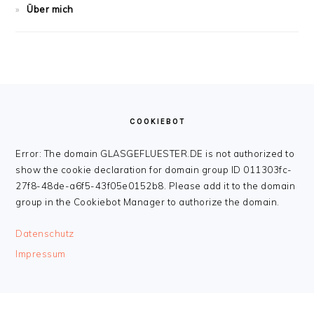
Über mich
FOOTER
COOKIEBOT
Error: The domain GLASGEFLUESTER.DE is not authorized to
show the cookie declaration for domain group ID 011303fc-
27f8-48de-a6f5-43f05e0152b8. Please add it to the domain
group in the Cookiebot Manager to authorize the domain.
Datenschutz
Impressum