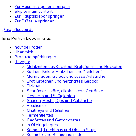
Zur Hauptnavigation springen
Skip to main content
Zur Hauptsidebar springen
Zur Fußzeile springen
glasgefluester.de
Eine Portion Liebe im Glas
häufige Fragen
Über mich
Produktempfehlungen
Rezepte
Mahlzeiten aus Kochtopf, Bratpfanne und Backofen
Kuchen. Kekse, Plätzchen und “Teilchen”
Marmeladen, Gelees und süsse Aufstriche
Brot, Brötchen und herzhaftes Gebäck
Pickles
Schnäpse, Liköre, alkoholische Getränke
Desserts und Süßigkeiten
Saucen, Pesto, Dips und Aufstriche
Botulismus
Chutneys und Relishes
Fermentiertes
Gedörrtes und Getrocknetes
in Öl eingelegtes
Kompott, Fruchtmus und Obst in Sirup
Kosmetik und Reinigungsmittel