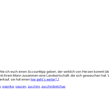
hte ich euch einen Accounttipp geben, der wirklich von Herzen kommt (d
at mit ihrem Mann zusammen eine Landwirtschaft, die sich gewaschen hat.
erkauf, sie hat einen
hier geht´s weiter [...]
p
,
paprika
,
saucen
,
zucchini
,
zucchiniketchup