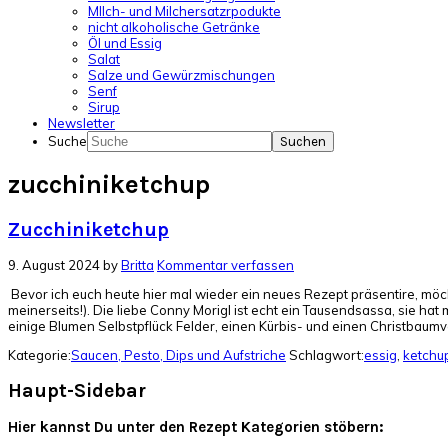
MIlch- und Milchersatzrpodukte
nicht alkoholische Getränke
Öl und Essig
Salat
Salze und Gewürzmischungen
Senf
Sirup
Newsletter
Suche
zucchiniketchup
Zucchiniketchup
9. August 2024
by
Britta
Kommentar verfassen
Bevor ich euch heute hier mal wieder ein neues Rezept präsentire, möc
meinerseits!). Die liebe Conny Morigl ist echt ein Tausendsassa, sie h
einige Blumen Selbstpflück Felder, einen Kürbis- und einen Christbaumv
Kategorie:
Saucen, Pesto, Dips und Aufstriche
Schlagwort:
essig
,
ketchu
Haupt-Sidebar
Hier kannst Du unter den Rezept Kategorien stöbern: