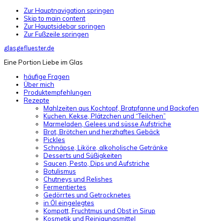
Zur Hauptnavigation springen
Skip to main content
Zur Hauptsidebar springen
Zur Fußzeile springen
glasgefluester.de
Eine Portion Liebe im Glas
häufige Fragen
Über mich
Produktempfehlungen
Rezepte
Mahlzeiten aus Kochtopf, Bratpfanne und Backofen
Kuchen. Kekse, Plätzchen und “Teilchen”
Marmeladen, Gelees und süsse Aufstriche
Brot, Brötchen und herzhaftes Gebäck
Pickles
Schnäpse, Liköre, alkoholische Getränke
Desserts und Süßigkeiten
Saucen, Pesto, Dips und Aufstriche
Botulismus
Chutneys und Relishes
Fermentiertes
Gedörrtes und Getrocknetes
in Öl eingelegtes
Kompott, Fruchtmus und Obst in Sirup
Kosmetik und Reinigungsmittel