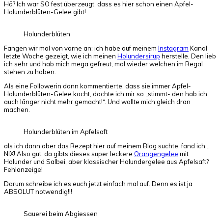
Hä? Ich war SO fest überzeugt, dass es hier schon einen Apfel-
Holunderblüten-Gelee gibt!
Holunderblüten
Fangen wir mal von vorne an: ich habe auf meinem
Instagram
Kanal
letzte Woche gezeigt, wie ich meinen
Holundersirup
herstelle. Den lieb
ich sehr und hab mich mega gefreut, mal wieder welchen im Regal
stehen zu haben.
Als eine Followerin dann kommentierte, dass sie immer Apfel-
Holunderblüten-Gelee kocht, dachte ich mir so „stimmt- den hab ich
auch länger nicht mehr gemacht!“. Und wollte mich gleich dran
machen.
Holunderblüten im Apfelsaft
als ich dann aber das Rezept hier auf meinem Blog suchte, fand ich…
NIX! Also gut, da gibts dieses super leckere
Orangengelee
mit
Holunder und Salbei, aber klassischer Holundergelee aus Apfelsaft?
Fehlanzeige!
Darum schreibe ich es euch jetzt einfach mal auf. Denn es ist ja
ABSOLUT notwendig!!!
Sauerei beim Abgiessen