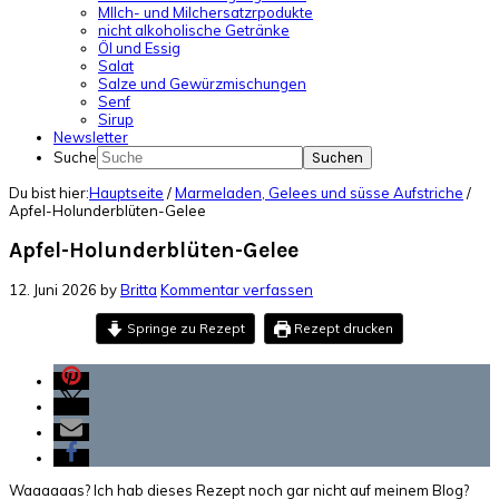
MIlch- und Milchersatzrpodukte
nicht alkoholische Getränke
Öl und Essig
Salat
Salze und Gewürzmischungen
Senf
Sirup
Newsletter
Suche
Du bist hier:
Hauptseite
/
Marmeladen, Gelees und süsse Aufstriche
/
Apfel-Holunderblüten-Gelee
Apfel-Holunderblüten-Gelee
12. Juni 2026
by
Britta
Kommentar verfassen
Springe zu Rezept
Rezept drucken
Waaaaaas? Ich hab dieses Rezept noch gar nicht auf meinem Blog?