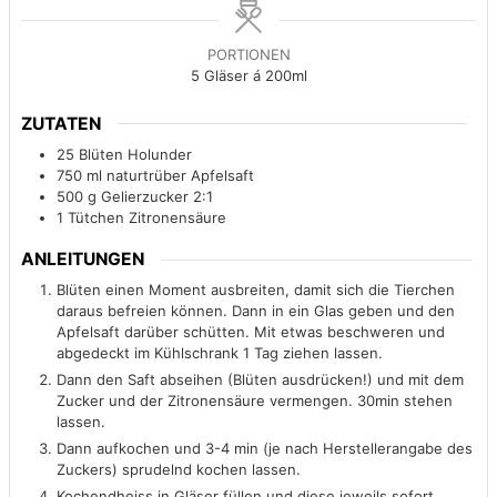
PORTIONEN
5
Gläser á 200ml
ZUTATEN
25
Blüten
Holunder
750
ml
naturtrüber Apfelsaft
500
g
Gelierzucker 2:1
1
Tütchen
Zitronensäure
ANLEITUNGEN
Blüten einen Moment ausbreiten, damit sich die Tierchen
daraus befreien können. Dann in ein Glas geben und den
Apfelsaft darüber schütten. Mit etwas beschweren und
abgedeckt im Kühlschrank 1 Tag ziehen lassen.
Dann den Saft abseihen (Blüten ausdrücken!) und mit dem
Zucker und der Zitronensäure vermengen. 30min stehen
lassen.
Dann aufkochen und 3-4 min (je nach Herstellerangabe des
Zuckers) sprudelnd kochen lassen.
Kochendheiss in Gläser füllen und diese jeweils sofort