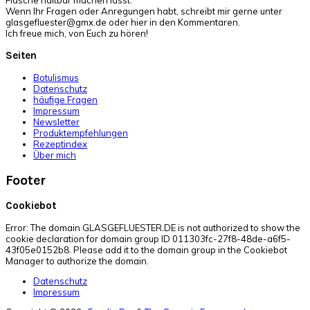
Flasche haltbar machen lässt.
Wenn Ihr Fragen oder Anregungen habt, schreibt mir gerne unter
glasgefluester@gmx.de oder hier in den Kommentaren.
Ich freue mich, von Euch zu hören!
Seiten
Botulismus
Datenschutz
häufige Fragen
Impressum
Newsletter
Produktempfehlungen
Rezeptindex
Über mich
Footer
Cookiebot
Error: The domain GLASGEFLUESTER.DE is not authorized to show the
cookie declaration for domain group ID 011303fc-27f8-48de-a6f5-
43f05e0152b8. Please add it to the domain group in the Cookiebot
Manager to authorize the domain.
Datenschutz
Impressum