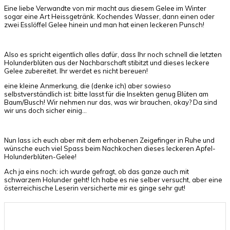
Eine liebe Verwandte von mir macht aus diesem Gelee im Winter
sogar eine Art Heissgetränk. Kochendes Wasser, dann einen oder
zwei Esslöffel Gelee hinein und man hat einen leckeren Punsch!
Also es spricht eigentlich alles dafür, dass Ihr noch schnell die letzten
Holunderblüten aus der Nachbarschaft stibitzt und dieses leckere
Gelee zubereitet. Ihr werdet es nicht bereuen!
eine kleine Anmerkung, die (denke ich) aber sowieso
selbstverständlich ist: bitte lasst für die Insekten genug Blüten am
Baum/Busch! Wir nehmen nur das, was wir brauchen, okay? Da sind
wir uns doch sicher einig…
Nun lass ich euch aber mit dem erhobenen Zeigefinger in Ruhe und
wünsche euch viel Spass beim Nachkochen dieses leckeren Apfel-
Holunderblüten-Gelee!
Ach ja eins noch: ich wurde gefragt, ob das ganze auch mit
schwarzem Holunder geht! Ich habe es nie selber versucht, aber eine
österreichische Leserin versicherte mir es ginge sehr gut!