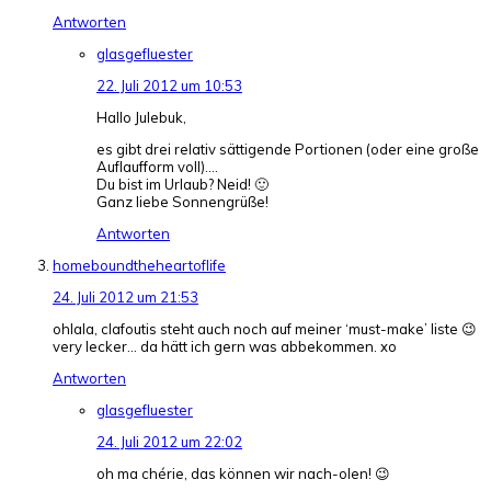
Antworten
glasgefluester
22. Juli 2012 um 10:53
Hallo Julebuk,
es gibt drei relativ sättigende Portionen (oder eine große
Auflaufform voll)….
Du bist im Urlaub? Neid! 🙂
Ganz liebe Sonnengrüße!
Antworten
homeboundtheheartoflife
24. Juli 2012 um 21:53
ohlala, clafoutis steht auch noch auf meiner ‘must-make’ liste 😉
very lecker… da hätt ich gern was abbekommen. xo
Antworten
glasgefluester
24. Juli 2012 um 22:02
oh ma chérie, das können wir nach-olen! 😉