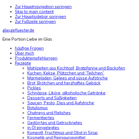
Zur Hauptnavigation springen
Skip to main content
Zur Hauptsidebar springen
Zur Fußzeile springen
glasgefluester.de
Eine Portion Liebe im Glas
häufige Fragen
Über mich
Produktempfehlungen
Rezepte
Mahlzeiten aus Kochtopf, Bratpfanne und Backofen
Kuchen. Kekse, Plätzchen und “Teilchen”
Marmeladen, Gelees und süsse Aufstriche
Brot, Brötchen und herzhaftes Gebäck
Pickles
Schnäpse, Liköre, alkoholische Getränke
Desserts und Süßigkeiten
Saucen, Pesto, Dips und Aufstriche
Botulismus
Chutneys und Relishes
Fermentiertes
Gedörrtes und Getrocknetes
in Öl eingelegtes
Kompott, Fruchtmus und Obst in Sirup
Kosmetik und Reinigungsmittel