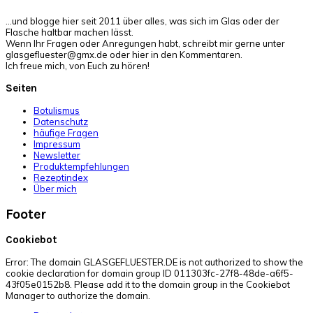
…und blogge hier seit 2011 über alles, was sich im Glas oder der
Flasche haltbar machen lässt.
Wenn Ihr Fragen oder Anregungen habt, schreibt mir gerne unter
glasgefluester@gmx.de oder hier in den Kommentaren.
Ich freue mich, von Euch zu hören!
Seiten
Botulismus
Datenschutz
häufige Fragen
Impressum
Newsletter
Produktempfehlungen
Rezeptindex
Über mich
Footer
Cookiebot
Error: The domain GLASGEFLUESTER.DE is not authorized to show the
cookie declaration for domain group ID 011303fc-27f8-48de-a6f5-
43f05e0152b8. Please add it to the domain group in the Cookiebot
Manager to authorize the domain.