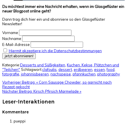
Du möchtest immer eine Nachricht erhalten, wenn im Glasgeflüster ein
neuer Blogpost online geht?
Dann trag dich hier ein und abonniere so den Glasgeflüster
Newsletter!
Vorname
Nachname
E-Mail-Adresse
Hiermit akzeptiere ich die Datenschutzbestimmungen
Kategorie:
Desserts und Süßigkeiten
,
Kuchen. Kekse, Plätzchen und
"Teilchen"
Schlagwort:
clafoutis
,
dessert
,
erdbeeren
,
essen
,
food
,
fotografie
,
johannisbeeren
,
nachspeise
,
pfannkuchen
,
photography
Vorheriger Beitrag:
« Corn Sausage Chowder, so garnicht nach
Rezept gekocht
Nächster Beitrag:
Kirsch Pfirsich Marmelade »
Leser-Interaktionen
Kommentare
pueppi