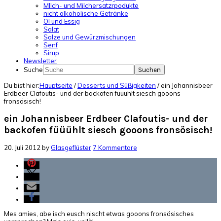
MIlch- und Milchersatzrpodukte
nicht alkoholische Getränke
Öl und Essig
Salat
Salze und Gewürzmischungen
Senf
Sirup
Newsletter
Suche
Du bist hier:
Hauptseite
/
Desserts und Süßigkeiten
/
ein Johannisbeer
Erdbeer Clafoutis- und der backofen füüühlt siesch gooons
fronsösisch!
ein Johannisbeer Erdbeer Clafoutis- und der
backofen füüühlt siesch gooons fronsösisch!
20. Juli 2012
by
Glasgeflüster
7 Kommentare
Mes amies, abe isch eusch nischt etwas gooons fronsösisches