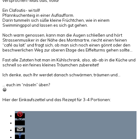
versprochen? Mais ouis, voilà!
Ein Clafoutis- wi toll!
Pfannkuchenteig in einer Auflaufform.
Darin tummeln sich süße kleine Früchtchen, wie in einem
Swimmingppol und lassen es sich gut gehen.
Noch warm genossen, kann man die Augen schließen und hört
Strassenmusiker in der Nähe des Montmartre, riecht einen feinen
“café au lait” und fragt sich, ob man sich noch einen gönnt oder den
beschwerlichen Weg zur oberen Etage des Eiffelturms gehen sollte…
Fast alle Zutaten hat man im Kühlschrank, also, ab-ab in die Küche und
schnell so ein feines kleines Träumchen zubereitet!
Ich denke, auch Ihr werdet danach schwärmen, träumen und…
… euch im “näseln” üben?
😀
Hier der Einkaufszettel und das Rezept für 3-4 Portionen: