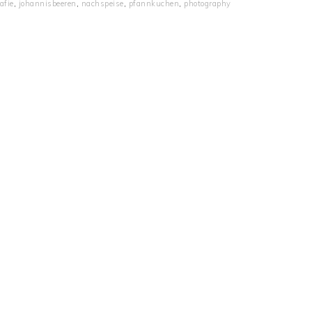
afie
,
johannisbeeren
,
nachspeise
,
pfannkuchen
,
photography