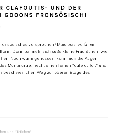
R CLAFOUTIS- UND DER
H GOOONS FRONSÖSISCH!
e
ronsösisches versprochen? Mais ouis, voilà! Ein
aufform. Darin tummeln sich süße kleine Früchtchen, wie
gehen. Noch warm genossen, kann man die Augen
es Montmartre, riecht einen feinen "café au lait" und
den beschwerlichen Weg zur oberen Etage des
chen und "Teilchen"