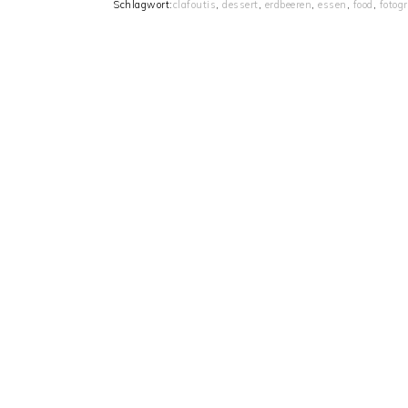
Schlagwort:
clafoutis
,
dessert
,
erdbeeren
,
essen
,
food
,
fotogr