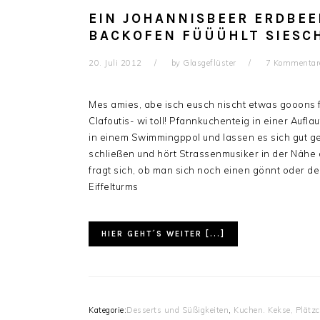
EIN JOHANNISBEER ERDBEE
BACKOFEN FÜÜÜHLT SIESC
20. Juli 2012
by
Glasgeflüster
7 Kommentar
Mes amies, abe isch eusch nischt etwas gooons f
Clafoutis- wi toll! Pfannkuchenteig in einer Aufl
in einem Swimmingppol und lassen es sich gut 
schließen und hört Strassenmusiker in der Nähe d
fragt sich, ob man sich noch einen gönnt oder 
Eiffelturms
HIER GEHT´S WEITER [...]
Kategorie:
Desserts und Süßigkeiten
,
Kuchen. Kekse, Plätz