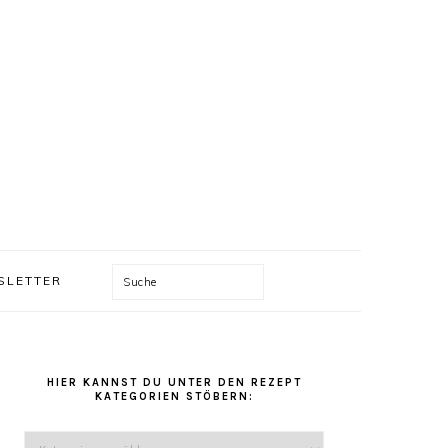
Suche
SLETTER
HAUPT-
HIER KANNST DU UNTER DEN REZEPT
SIDEBAR
KATEGORIEN STÖBERN:
Hier