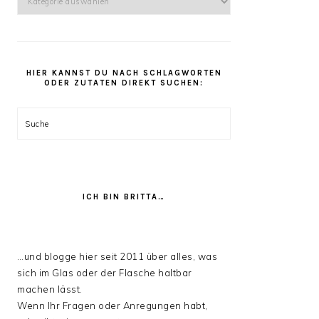
kannst
Du
unter
den
HIER KANNST DU NACH SCHLAGWORTEN
Rezept
ODER ZUTATEN DIREKT SUCHEN:
Kategorien
stöbern:
Suche
ICH BIN BRITTA…
…und blogge hier seit 2011 über alles, was
sich im Glas oder der Flasche haltbar
machen lässt.
Wenn Ihr Fragen oder Anregungen habt,