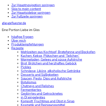
Zur Hauptnavigation springen
Skip to main content
Zur Hauptsidebar springen
Zur Fußzeile springen
glasgefluester.de
Eine Portion Liebe im Glas
häufige Fragen
Über mich
Produktempfehlungen
Rezepte
Mahlzeiten aus Kochtopf, Bratpfanne und Backofen
Kuchen. Kekse, Plätzchen und “Teilchen”
Marmeladen, Gelees und süsse Aufstriche
Brot, Brötchen und herzhaftes Gebäck
Pickles
Schnäpse, Liköre, alkoholische Getränke
Desserts und Süßigkeiten
Saucen, Pesto, Dips und Aufstriche
Botulismus
Chutneys und Relishes
Fermentiertes
Gedörrtes und Getrocknetes
in Öl eingelegtes
Kompott, Fruchtmus und Obst in Sirup
Kosmetik und Reinigungsmittel