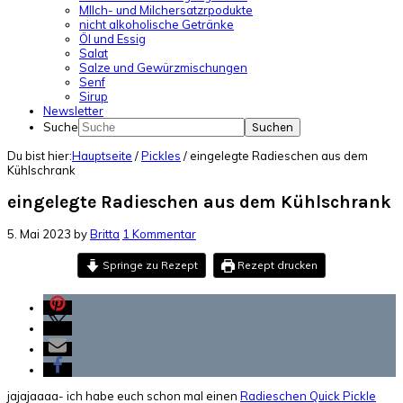
MIlch- und Milchersatzrpodukte
nicht alkoholische Getränke
Öl und Essig
Salat
Salze und Gewürzmischungen
Senf
Sirup
Newsletter
Suche
Du bist hier:
Hauptseite
/
Pickles
/
eingelegte Radieschen aus dem
Kühlschrank
eingelegte Radieschen aus dem Kühlschrank
5. Mai 2023
by
Britta
1 Kommentar
Springe zu Rezept
Rezept drucken
jajajaaaa- ich habe euch schon mal einen
Radieschen Quick Pickle