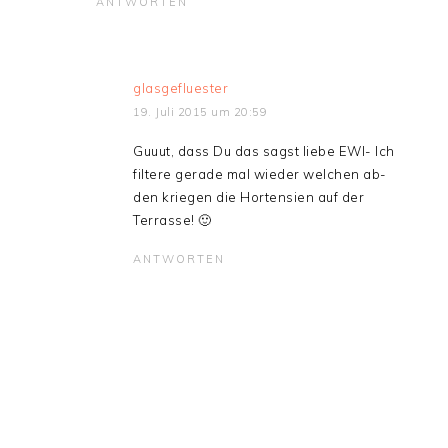
ANTWORTEN
glasgefluester
19. Juli 2015 um 20:59
Guuut, dass Du das sagst liebe EWI- Ich
filtere gerade mal wieder welchen ab-
den kriegen die Hortensien auf der
Terrasse! 🙂
ANTWORTEN