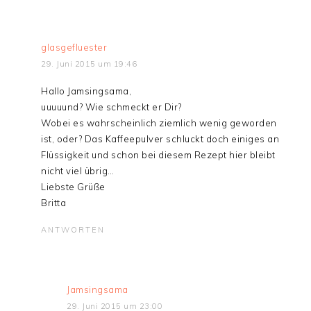
glasgefluester
29. Juni 2015 um 19:46
Hallo Jamsingsama,
uuuuund? Wie schmeckt er Dir?
Wobei es wahrscheinlich ziemlich wenig geworden
ist, oder? Das Kaffeepulver schluckt doch einiges an
Flüssigkeit und schon bei diesem Rezept hier bleibt
nicht viel übrig…
Liebste Grüße
Britta
ANTWORTEN
Jamsingsama
29. Juni 2015 um 23:00