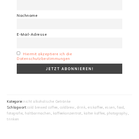
Nachname
E-Mail-Adresse
Hiermit akzeptiere ich die
Datenschutzbestimmungen
Kategorie:
nicht alkoholische Getränke
Schlagwort:
cold brewed coffee
,
coldbrew
,
drink
,
eiskaffee
,
essen
,
food
,
fotografie
,
haltbarmachen
,
kaffeekonzentrat
,
kalter kaffee
,
photography
,
trinken