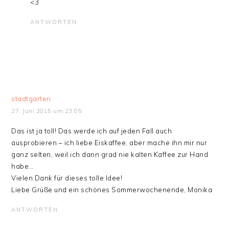
<3
ANTWORTEN
stadtgarten
27. Juni 2015 um 23:05
Das ist ja toll! Das werde ich auf jeden Fall auch
ausprobieren – ich liebe Eiskaffee, aber mache ihn mir nur
ganz selten, weil ich dann grad nie kalten Kaffee zur Hand
habe…
Vielen Dank für dieses tolle Idee!
Liebe Grüße und ein schönes Sommerwochenende, Monika
ANTWORTEN