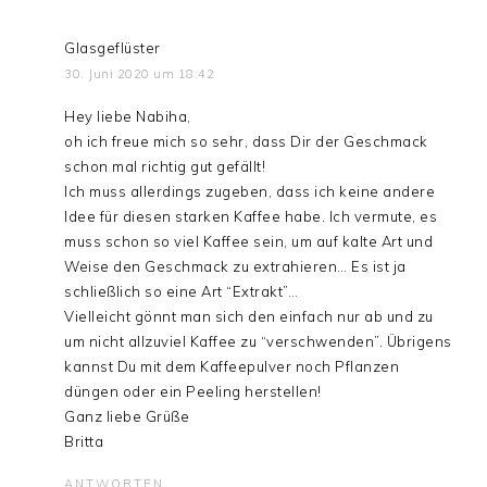
Glasgeflüster
30. Juni 2020 um 18:42
Hey liebe Nabiha,
oh ich freue mich so sehr, dass Dir der Geschmack
schon mal richtig gut gefällt!
Ich muss allerdings zugeben, dass ich keine andere
Idee für diesen starken Kaffee habe. Ich vermute, es
muss schon so viel Kaffee sein, um auf kalte Art und
Weise den Geschmack zu extrahieren… Es ist ja
schließlich so eine Art “Extrakt”…
Vielleicht gönnt man sich den einfach nur ab und zu
um nicht allzuviel Kaffee zu “verschwenden”. Übrigens
kannst Du mit dem Kaffeepulver noch Pflanzen
düngen oder ein Peeling herstellen!
Ganz liebe Grüße
Britta
ANTWORTEN