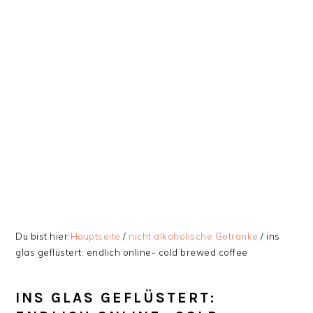
Zur
Skip
Zur
Zur
Hauptnavigation
to
Hauptsidebar
Fußzeile
springen
main
springen
springen
content
Du bist hier:
Hauptseite
/
nicht alkoholische Getränke
/
ins
glas geflüstert: endlich online- cold brewed coffee
INS GLAS GEFLÜSTERT: