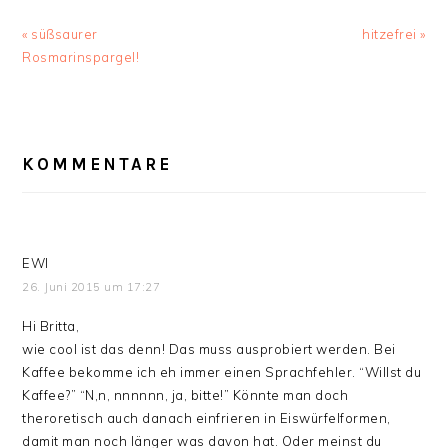
Vorheriger
Nächster
« süßsaurer
hitzefrei »
Beitrag:
Beitrag:
Rosmarinspargel!
LESER-
INTERAKTIONEN
KOMMENTARE
EWI
26. Juni 2015 um 17:27
Hi Britta,
wie cool ist das denn! Das muss ausprobiert werden. Bei
Kaffee bekomme ich eh immer einen Sprachfehler. “Willst du
Kaffee?” “N,n, nnnnnn, ja, bitte!” Könnte man doch
theroretisch auch danach einfrieren in Eiswürfelformen,
damit man noch länger was davon hat. Oder meinst du