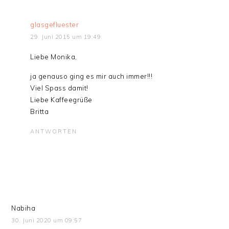
glasgefluester
29. Juni 2015 um 19:49
Liebe Monika,
ja genauso ging es mir auch immer!!!
Viel Spass damit!
Liebe Kaffeegrüße
Britta
ANTWORTEN
Nabiha
30. Juni 2020 um 09:57