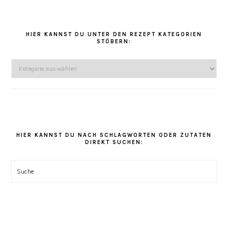
HAUPT-
SIDEBAR
HIER KANNST DU UNTER DEN REZEPT KATEGORIEN
STÖBERN:
Hier
kannst
Du
unter
den
Rezept
Kategorien
HIER KANNST DU NACH SCHLAGWORTEN ODER ZUTATEN
DIREKT SUCHEN:
stöbern:
Suche