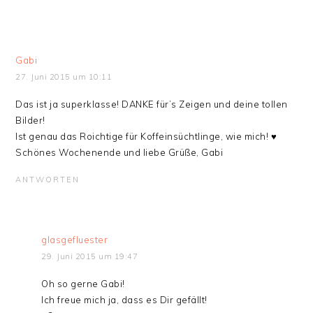
Gabi
27. Juni 2015 um 10:11
Das ist ja superklasse! DANKE für’s Zeigen und deine tollen
Bilder!
Ist genau das Roichtige für Koffeinsüchtlinge, wie mich! ♥
Schönes Wochenende und liebe Grüße, Gabi
ANTWORTEN
glasgefluester
29. Juni 2015 um 19:47
Oh so gerne Gabi!
Ich freue mich ja, dass es Dir gefällt!