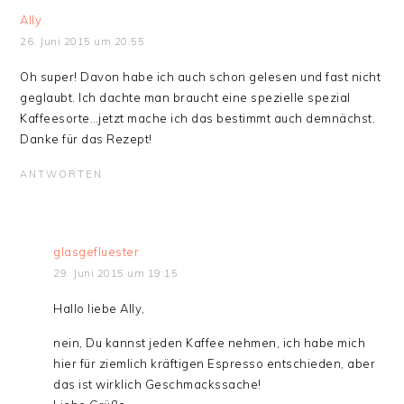
Ally
26. Juni 2015 um 20:55
Oh super! Davon habe ich auch schon gelesen und fast nicht
geglaubt. Ich dachte man braucht eine spezielle spezial
Kaffeesorte…jetzt mache ich das bestimmt auch demnächst.
Danke für das Rezept!
ANTWORTEN
glasgefluester
29. Juni 2015 um 19:15
Hallo liebe Ally,
nein, Du kannst jeden Kaffee nehmen, ich habe mich
hier für ziemlich kräftigen Espresso entschieden, aber
das ist wirklich Geschmackssache!