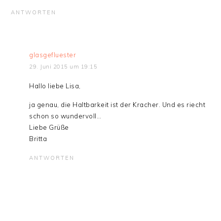
ANTWORTEN
glasgefluester
29. Juni 2015 um 19:15
Hallo liebe Lisa,
ja genau, die Haltbarkeit ist der Kracher. Und es riecht
schon so wundervoll…
Liebe Grüße
Britta
ANTWORTEN