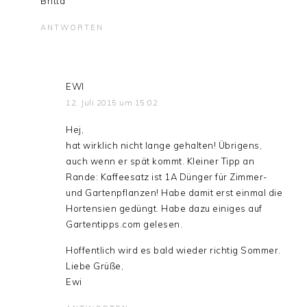
Britta
ANTWORTEN
EWI
12. Juli 2015 um 15:02
Hej,
hat wirklich nicht lange gehalten! Übrigens,
auch wenn er spät kommt. Kleiner Tipp an
Rande: Kaffeesatz ist 1A Dünger für Zimmer-
und Gartenpflanzen! Habe damit erst einmal die
Hortensien gedüngt. Habe dazu einiges auf
Gartentipps.com gelesen.
Hoffentlich wird es bald wieder richtig Sommer.
Liebe Grüße,
Ewi