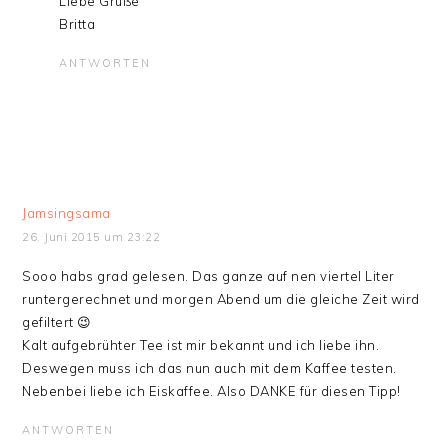
Liebe Grüße
Britta
ANTWORTEN
Jamsingsama
26. Juni 2015 um 23:22
Sooo habs grad gelesen. Das ganze auf nen viertel Liter
runtergerechnet und morgen Abend um die gleiche Zeit wird
gefiltert 😉
Kalt aufgebrühter Tee ist mir bekannt und ich liebe ihn.
Deswegen muss ich das nun auch mit dem Kaffee testen.
Nebenbei liebe ich Eiskaffee. Also DANKE für diesen Tipp!
ANTWORTEN