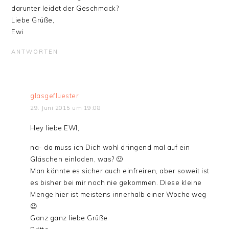
darunter leidet der Geschmack?
Liebe Grüße,
Ewi
ANTWORTEN
glasgefluester
29. Juni 2015 um 19:08
Hey liebe EWI,
na- da muss ich Dich wohl dringend mal auf ein
Gläschen einladen, was? 🙂
Man könnte es sicher auch einfreiren, aber soweit ist
es bisher bei mir noch nie gekommen. Diese kleine
Menge hier ist meistens innerhalb einer Woche weg
😉
Ganz ganz liebe Grüße