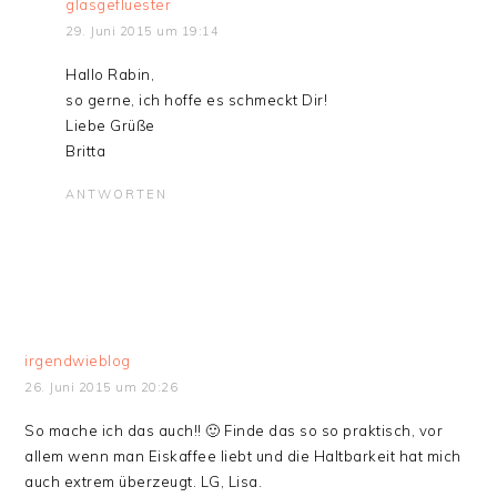
glasgefluester
29. Juni 2015 um 19:14
Hallo Rabin,
so gerne, ich hoffe es schmeckt Dir!
Liebe Grüße
Britta
ANTWORTEN
irgendwieblog
26. Juni 2015 um 20:26
So mache ich das auch!! 🙂 Finde das so so praktisch, vor
allem wenn man Eiskaffee liebt und die Haltbarkeit hat mich
auch extrem überzeugt. LG, Lisa.