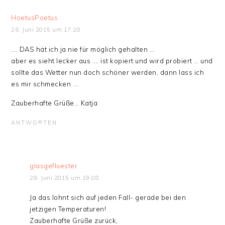
HoetusPoetus
26. Juni 2015 um 17:28
…. DAS hät ich ja nie für möglich gehalten …
aber es sieht lecker aus …. ist kopiert und wird probiert … und
sollte das Wetter nun doch schöner werden, dann lass ich
es mir schmecken ….
Zauberhafte Grüße… Katja
ANTWORTEN
glasgefluester
29. Juni 2015 um 19:08
Ja das lohnt sich auf jeden Fall- gerade bei den
jetzigen Temperaturen!
Zauberhafte Grüße zurück,