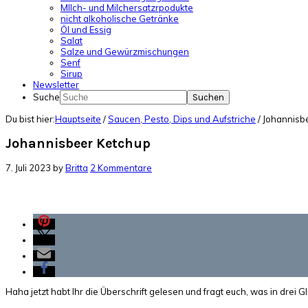
MIlch- und Milchersatzrpodukte
nicht alkoholische Getränke
Öl und Essig
Salat
Salze und Gewürzmischungen
Senf
Sirup
Newsletter
Suche
Du bist hier:
Hauptseite
/
Saucen, Pesto, Dips und Aufstriche
/
Johannisb
Johannisbeer Ketchup
7. Juli 2023
by
Britta
2 Kommentare
Haha jetzt habt Ihr die Überschrift gelesen und fragt euch, was in drei 