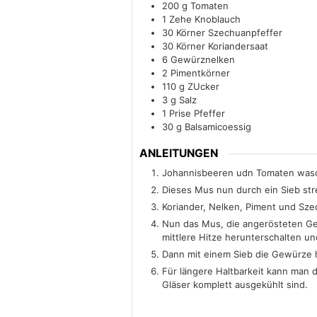
200
g
Tomaten
1
Zehe Knoblauch
30
Körner Szechuanpfeffer
30
Körner Koriandersaat
6
Gewürznelken
2
Pimentkörner
110
g
ZUcker
3
g
Salz
1
Prise Pfeffer
30
g
Balsamicoessig
ANLEITUNGEN
Johannisbeeren udn Tomaten wasch
Dieses Mus nun durch ein Sieb str
Koriander, Nelken, Piment und Szec
Nun das Mus, die angerösteten Gew
mittlere Hitze herunterschalten u
Dann mit einem Sieb die Gewürze h
Für längere Haltbarkeit kann man 
Gläser komplett ausgekühlt sind.