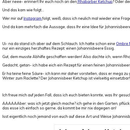
Aber neee- erinnert Ihr euch noch an den
Rhabarber Ketchup
? Oder 
Und das kam wie folgt…
Wer mir auf
Instagram
folgt, weiß, dass ich neulich mal wieder eine F
Und da kam mehrfach die Aussage, dass Ihr eine Idee für Johannisbeere
Ui- na da stand ich aber auf dem Schlauch. Ich hatte schon eine
Ombre 
nur ein einziges herzhaftes Rezept: einen Johannisbeere Essig.
Gut, dem musste Abhilfe geschaffen werden! Also dachte ich, wenn Rhab
Gedacht, getan- ich habe eich ein Rezept für einen feinen Johannisbeer
Er ha teine feine Säure- ich kann mir daher vorstellen, dass er mega z
Winter zum Raclette? Der Johannisbeer Ketchup ist vielseitig einsetzbar!
Ich freue mich auf jeden Fall, dass ich euch bieten konnte, was Ihr ges
AAAAAAber: was ich jetzt gleich mache? ich gehe in den Garten, pflück m
das esse ich einfach so gerne, da kommt be mir nix dagegen an!
Isst eigentlich noch jemand von euch auf diese Art und Weise Johannis