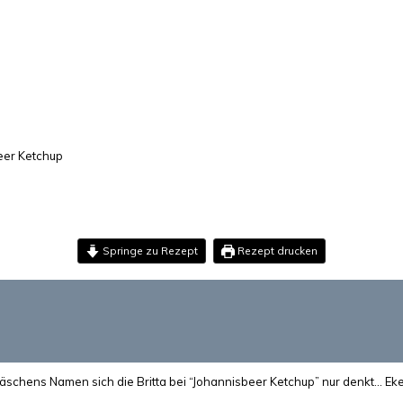
eer Ketchup
Springe zu Rezept
Rezept drucken
Gläschens Namen sich die Britta bei “Johannisbeer Ketchup” nur denkt… Eke