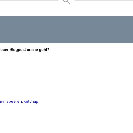
neuer Blogpost online geht?
annisbeeren
,
ketchup