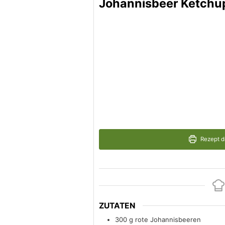
Johannisbeer Ketchu
Rezept d
ZUTATEN
300
g
rote Johannisbeeren