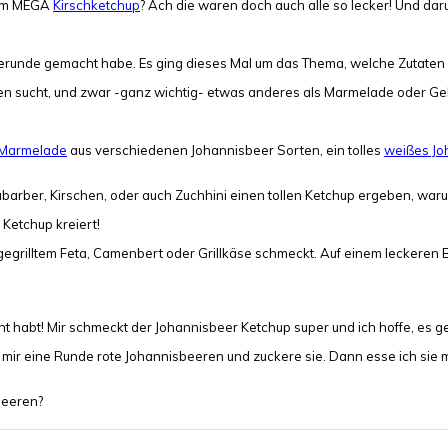
dem MEGA
Kirschketchup
? Ach die waren doch auch alle so lecker! Und da
ragerunde gemacht habe. Es ging dieses Mal um das Thema, welche Zutaten
n sucht, und zwar -ganz wichtig- etwas anderes als Marmelade oder Gele
Marmelade
aus verschiedenen Johannisbeer Sorten, ein tolles
weißes Jo
arber, Kirschen, oder auch Zuchhini einen tollen Ketchup ergeben, warum
 Ketchup kreiert!
u gegrilltem Feta, Camenbert oder Grillkäse schmeckt. Auf einem leckeren
ucht habt! Mir schmeckt der Johannisbeer Ketchup super und ich hoffe, es 
ir eine Runde rote Johannisbeeren und zuckere sie. Dann esse ich sie mit 
beeren?