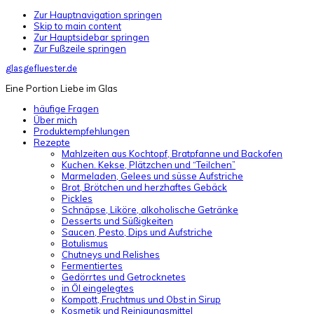
Zur Hauptnavigation springen
Skip to main content
Zur Hauptsidebar springen
Zur Fußzeile springen
glasgefluester.de
Eine Portion Liebe im Glas
häufige Fragen
Über mich
Produktempfehlungen
Rezepte
Mahlzeiten aus Kochtopf, Bratpfanne und Backofen
Kuchen. Kekse, Plätzchen und “Teilchen”
Marmeladen, Gelees und süsse Aufstriche
Brot, Brötchen und herzhaftes Gebäck
Pickles
Schnäpse, Liköre, alkoholische Getränke
Desserts und Süßigkeiten
Saucen, Pesto, Dips und Aufstriche
Botulismus
Chutneys und Relishes
Fermentiertes
Gedörrtes und Getrocknetes
in Öl eingelegtes
Kompott, Fruchtmus und Obst in Sirup
Kosmetik und Reinigungsmittel