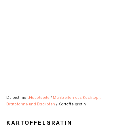
Zur
Skip
Zur
Zur
Hauptnavigation
to
Hauptsidebar
Fußzeile
springen
main
springen
springen
content
Du bist hier:
Hauptseite
/
Mahlzeiten aus Kochtopf,
Bratpfanne und Backofen
/
Kartoffelgratin
KARTOFFELGRATIN