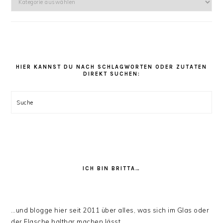
kannst
Du
unter
den
Rezept
Kategorien
HIER KANNST DU NACH SCHLAGWORTEN ODER ZUTATEN
DIREKT SUCHEN:
stöbern:
Suche
ICH BIN BRITTA…
…und blogge hier seit 2011 über alles, was sich im Glas oder
der Flasche haltbar machen lässt.