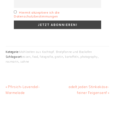
Hiermit akzeptiere ich die
Datenschutzbestimmungen
Kategorie:
Mahlzeiten aus Kochtopf, Bratpfanne und Backofen
Schlagwort:
essen
,
food
,
fotografie
,
gratin
,
kartoffeln
,
photography
,
rosmarin
,
sahne
Vorheriger
Nächster
« Pfirsich-Lavendel-
adelt jeden Stinkekäse-
Beitrag:
Beitrag:
Marmelade
feiner Feigensenf »
LESER-