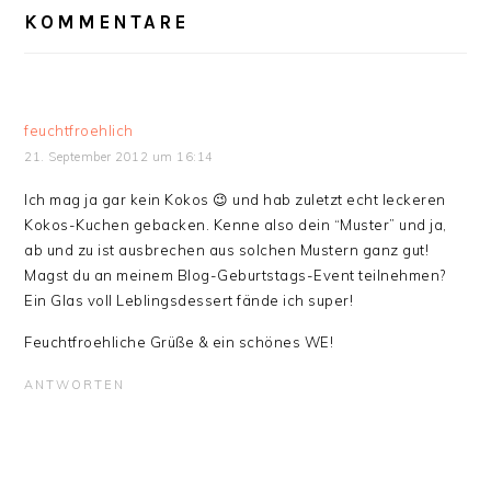
INTERAKTIONEN
KOMMENTARE
feuchtfroehlich
21. September 2012 um 16:14
Ich mag ja gar kein Kokos 😉 und hab zuletzt echt leckeren
Kokos-Kuchen gebacken. Kenne also dein “Muster” und ja,
ab und zu ist ausbrechen aus solchen Mustern ganz gut!
Magst du an meinem Blog-Geburtstags-Event teilnehmen?
Ein Glas voll Leblingsdessert fände ich super!
Feuchtfroehliche Grüße & ein schönes WE!
ANTWORTEN