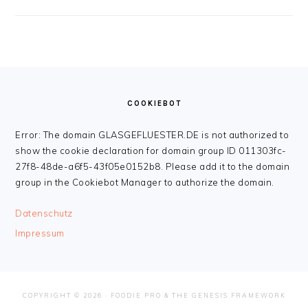
FOOTER
COOKIEBOT
Error: The domain GLASGEFLUESTER.DE is not authorized to
show the cookie declaration for domain group ID 011303fc-
27f8-48de-a6f5-43f05e0152b8. Please add it to the domain
group in the Cookiebot Manager to authorize the domain.
Datenschutz
Impressum
COPYRIGHT © 2026 ·
FOODIE PRO
&
THE GENESIS FRAMEWORK