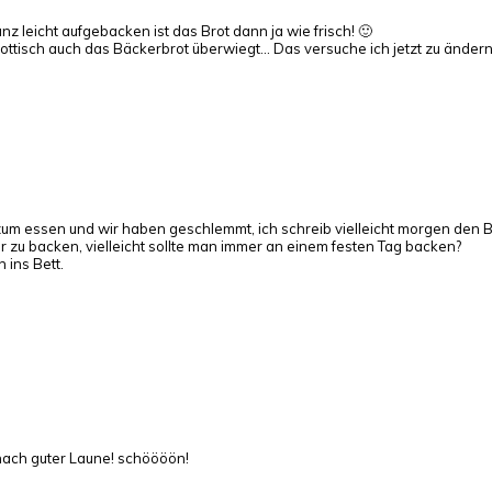
Ganz leicht aufgebacken ist das Brot dann ja wie frisch! 🙂
ttisch auch das Bäckerbrot überwiegt… Das versuche ich jetzt zu ändern
um essen und wir haben geschlemmt, ich schreib vielleicht morgen den Bl
r zu backen, vielleicht sollte man immer an einem festen Tag backen?
n ins Bett.
tig nach guter Laune! schöööön!