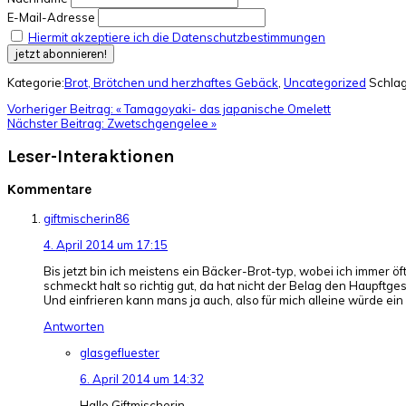
E-Mail-Adresse
Hiermit akzeptiere ich die Datenschutzbestimmungen
Kategorie:
Brot, Brötchen und herzhaftes Gebäck
,
Uncategorized
Schlag
Vorheriger Beitrag:
« Tamagoyaki- das japanische Omelett
Nächster Beitrag:
Zwetschgengelee »
Leser-Interaktionen
Kommentare
giftmischerin86
4. April 2014 um 17:15
Bis jetzt bin ich meistens ein Bäcker-Brot-typ, wobei ich imme
schmeckt halt so richtig gut, da hat nicht der Belag den Haupft
Und einfrieren kann mans ja auch, also für mich alleine würde ein
Antworten
glasgefluester
6. April 2014 um 14:32
Hallo Giftmischerin,