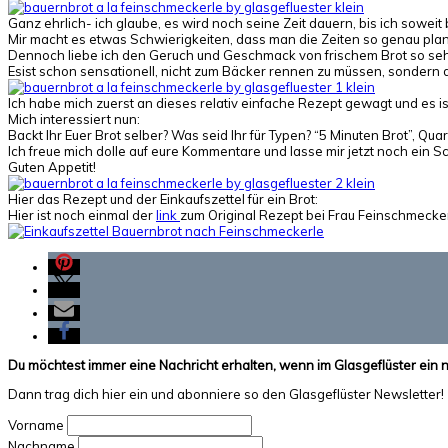
Ganz ehrlich- ich glaube, es wird noch seine Zeit dauern, bis ich soweit 
Mir macht es etwas Schwierigkeiten, dass man die Zeiten so genau plan
Dennoch liebe ich den Geruch und Geschmack von frischem Brot so sehr
Esist schon sensationell, nicht zum Bäcker rennen zu müssen, sondern 
Ich habe mich zuerst an dieses relativ einfache Rezept gewagt und es 
Mich interessiert nun:
Backt Ihr Euer Brot selber? Was seid Ihr für Typen? “5 Minuten Brot”, Qu
Ich freue mich dolle auf eure Kommentare und lasse mir jetzt noch ein 
Guten Appetit!
Hier das Rezept und der Einkaufszettel für ein Brot:
Hier ist noch einmal der
link
zum Original Rezept bei Frau Feinschmecker
Du möchtest immer eine Nachricht erhalten, wenn im Glasgeflüster ein 
Dann trag dich hier ein und abonniere so den Glasgeflüster Newsletter!
Vorname
Nachname