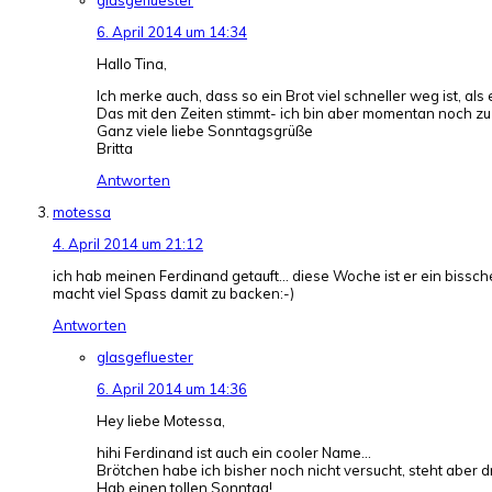
6. April 2014 um 14:34
Hallo Tina,
Ich merke auch, dass so ein Brot viel schneller weg ist, al
Das mit den Zeiten stimmt- ich bin aber momentan noch zu
Ganz viele liebe Sonntagsgrüße
Britta
Antworten
motessa
4. April 2014 um 21:12
ich hab meinen Ferdinand getauft… diese Woche ist er ein bissch
macht viel Spass damit zu backen:-)
Antworten
glasgefluester
6. April 2014 um 14:36
Hey liebe Motessa,
hihi Ferdinand ist auch ein cooler Name…
Brötchen habe ich bisher noch nicht versucht, steht aber dr
Hab einen tollen Sonntag!