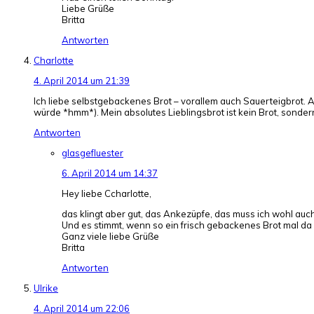
Liebe Grüße
Britta
Antworten
Charlotte
4. April 2014 um 21:39
Ich liebe selbstgebackenes Brot – vorallem auch Sauerteigbrot. Ab
würde *hmm*). Mein absolutes Lieblingsbrot ist kein Brot, sonde
Antworten
glasgefluester
6. April 2014 um 14:37
Hey liebe Ccharlotte,
das klingt aber gut, das Ankezüpfe, das muss ich wohl auc
Und es stimmt, wenn so ein frisch gebackenes Brot mal da i
Ganz viele liebe Grüße
Britta
Antworten
Ulrike
4. April 2014 um 22:06