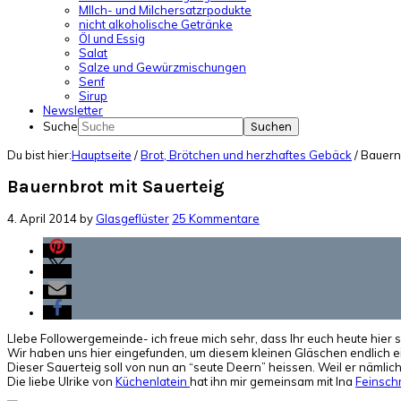
MIlch- und Milchersatzrpodukte
nicht alkoholische Getränke
Öl und Essig
Salat
Salze und Gewürzmischungen
Senf
Sirup
Newsletter
Suche
Du bist hier:
Hauptseite
/
Brot, Brötchen und herzhaftes Gebäck
/
Bauernb
Bauernbrot mit Sauerteig
4. April 2014
by
Glasgeflüster
25 Kommentare
LIebe Followergemeinde- ich freue mich sehr, dass Ihr euch heute hier 
Wir haben uns hier eingefunden, um diesem kleinen Gläschen endlich 
Dieser Sauerteig soll von nun an “seute Deern” heissen. Weil er nämlic
Die liebe Ulrike von
Küchenlatein
hat ihn mir gemeinsam mit Ina
Feinsch