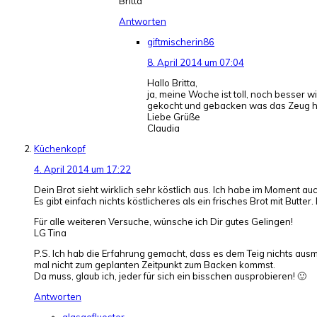
Britta
Antworten
giftmischerin86
8. April 2014 um 07:04
Hallo Britta,
ja, meine Woche ist toll, noch besser
gekocht und gebacken was das Zeug hä
Liebe Grüße
Claudia
Küchenkopf
4. April 2014 um 17:22
Dein Brot sieht wirklich sehr köstlich aus. Ich habe im Moment a
Es gibt einfach nichts köstlicheres als ein frisches Brot mit Butter
Für alle weiteren Versuche, wünsche ich Dir gutes Gelingen!
LG Tina
P.S. Ich hab die Erfahrung gemacht, dass es dem Teig nichts ausm
mal nicht zum geplanten Zeitpunkt zum Backen kommst.
Da muss, glaub ich, jeder für sich ein bisschen ausprobieren! 🙂
Antworten
glasgefluester