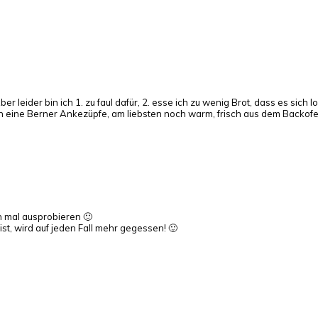
er leider bin ich 1. zu faul dafür, 2. esse ich zu wenig Brot, dass es sic
rn eine Berner Ankezüpfe, am liebsten noch warm, frisch aus dem Backof
h mal ausprobieren 🙂
st, wird auf jeden Fall mehr gegessen! 🙂