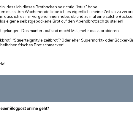
bin, dass ich dieses Brotbacken so richtig “intus” habe.
en muss. Am Wochenende liebe ich es eigentlich, meine Zeit so zu verbri
, dass ich es mir vorgenommen habe, ab und zu mal eine solche Backses
das eigene selbstgebackene Brot auf den Abendbrottisch zu stellen!
ist gelungen. Das muntert auf und macht Mut, mehr auszuprobieren.
arkbrot”, “Sauerteigmitvielzeitbrot”? Oder eher Supermarkt- oder Bäcker-B
Scheibchen frisches Brot schmecken!
le!
neuer Blogpost online geht?