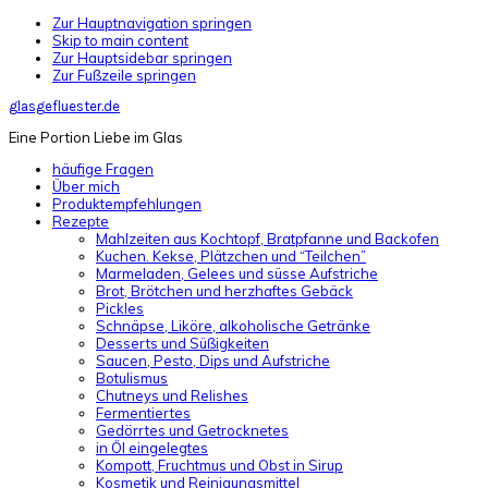
Zur Hauptnavigation springen
Skip to main content
Zur Hauptsidebar springen
Zur Fußzeile springen
glasgefluester.de
Eine Portion Liebe im Glas
häufige Fragen
Über mich
Produktempfehlungen
Rezepte
Mahlzeiten aus Kochtopf, Bratpfanne und Backofen
Kuchen. Kekse, Plätzchen und “Teilchen”
Marmeladen, Gelees und süsse Aufstriche
Brot, Brötchen und herzhaftes Gebäck
Pickles
Schnäpse, Liköre, alkoholische Getränke
Desserts und Süßigkeiten
Saucen, Pesto, Dips und Aufstriche
Botulismus
Chutneys und Relishes
Fermentiertes
Gedörrtes und Getrocknetes
in Öl eingelegtes
Kompott, Fruchtmus und Obst in Sirup
Kosmetik und Reinigungsmittel