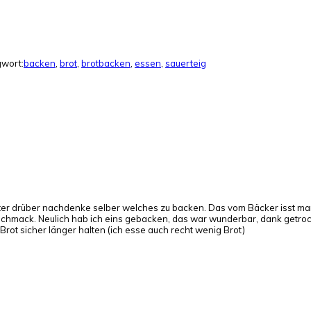
wort:
backen
,
brot
,
brotbacken
,
essen
,
sauerteig
r öfter drüber nachdenke selber welches zu backen. Das vom Bäcker isst 
geschmack. Neulich hab ich eins gebacken, das war wunderbar, dank getroc
 Brot sicher länger halten (ich esse auch recht wenig Brot)