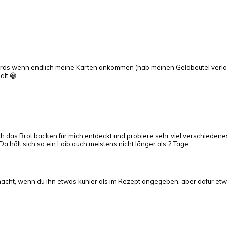
 wirds wenn endlich meine Karten ankommen (hab meinen Geldbeutel verl
lt 😀
uch das Brot backen für mich entdeckt und probiere sehr viel verschiede
. Da hält sich so ein Laib auch meistens nicht länger als 2 Tage…
acht, wenn du ihn etwas kühler als im Rezept angegeben, aber dafür etwas