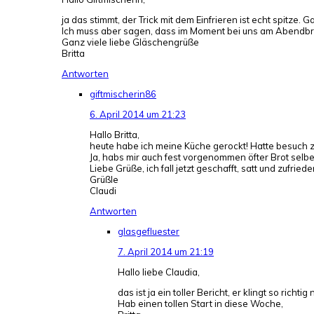
ja das stimmt, der Trick mit dem Einfrieren ist echt spitze. 
Ich muss aber sagen, dass im Moment bei uns am Abendbro
Ganz viele liebe Gläschengrüße
Britta
Antworten
giftmischerin86
6. April 2014 um 21:23
Hallo Britta,
heute habe ich meine Küche gerockt! Hatte besuch z
Ja, habs mir auch fest vorgenommen öfter Brot selbe
Liebe Grüße, ich fall jetzt geschafft, satt und zufriede
Grüßle
Claudi
Antworten
glasgefluester
7. April 2014 um 21:19
Hallo liebe Claudia,
das ist ja ein toller Bericht, er klingt so rich
Hab einen tollen Start in diese Woche,