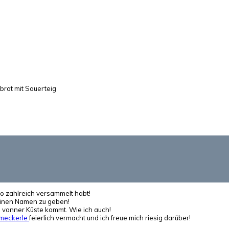
rot mit Sauerteig
so zahlreich versammelt habt!
einen Namen zu geben!
h vonner Küste kommt. Wie ich auch!
meckerle
feierlich vermacht und ich freue mich riesig darüber!