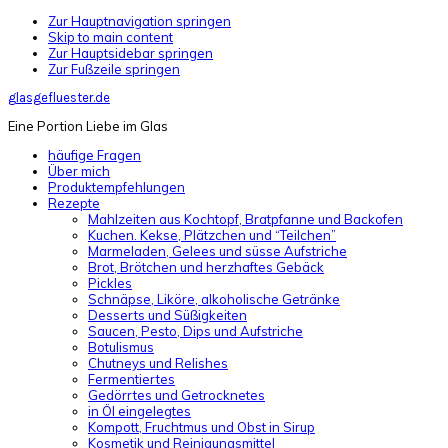
Zur Hauptnavigation springen
Skip to main content
Zur Hauptsidebar springen
Zur Fußzeile springen
glasgefluester.de
Eine Portion Liebe im Glas
häufige Fragen
Über mich
Produktempfehlungen
Rezepte
Mahlzeiten aus Kochtopf, Bratpfanne und Backofen
Kuchen. Kekse, Plätzchen und “Teilchen”
Marmeladen, Gelees und süsse Aufstriche
Brot, Brötchen und herzhaftes Gebäck
Pickles
Schnäpse, Liköre, alkoholische Getränke
Desserts und Süßigkeiten
Saucen, Pesto, Dips und Aufstriche
Botulismus
Chutneys und Relishes
Fermentiertes
Gedörrtes und Getrocknetes
in Öl eingelegtes
Kompott, Fruchtmus und Obst in Sirup
Kosmetik und Reinigungsmittel