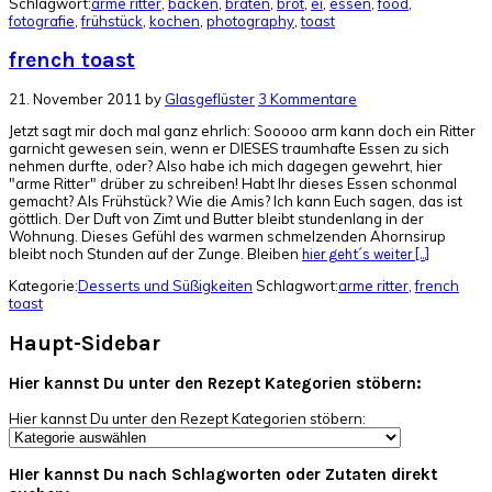
Schlagwort:
arme ritter
,
backen
,
braten
,
brot
,
ei
,
essen
,
food
,
fotografie
,
frühstück
,
kochen
,
photography
,
toast
french toast
21. November 2011
by
Glasgeflüster
3 Kommentare
Jetzt sagt mir doch mal ganz ehrlich: Sooooo arm kann doch ein Ritter
garnicht gewesen sein, wenn er DIESES traumhafte Essen zu sich
nehmen durfte, oder? Also habe ich mich dagegen gewehrt, hier
"arme Ritter" drüber zu schreiben! Habt Ihr dieses Essen schonmal
gemacht? Als Frühstück? Wie die Amis? Ich kann Euch sagen, das ist
göttlich. Der Duft von Zimt und Butter bleibt stundenlang in der
Wohnung. Dieses Gefühl des warmen schmelzenden Ahornsirup
bleibt noch Stunden auf der Zunge. Bleiben
hier geht´s weiter [...]
Kategorie:
Desserts und Süßigkeiten
Schlagwort:
arme ritter
,
french
toast
Haupt-Sidebar
Hier kannst Du unter den Rezept Kategorien stöbern:
Hier kannst Du unter den Rezept Kategorien stöbern:
HIer kannst Du nach Schlagworten oder Zutaten direkt