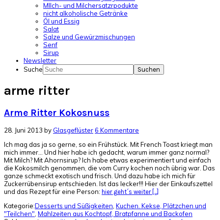
MIlch- und Milchersatzrpodukte
nicht alkoholische Getränke
Öl und Essig
Salat
Salze und Gewürzmischungen
Senf
Sirup
Newsletter
Suche
arme ritter
Arme Ritter Kokosnuss
28. Juni 2013
by
Glasgeflüster
6 Kommentare
Ich mag das ja so gerne, so ein Frühstück. Mit French Toast kriegt man
mich immer... Und hier habe ich gedacht, warum immer ganz normal?
Mit Milch? Mit Ahornsirup? Ich habe etwas experimentiert und einfach
die Kokosmilch genommen, die vom Curry kochen noch übrig war. Das
ganze schmeckt exotisch und frisch. Und dazu habe ich mich für
Zuckerrübensirup entschieden. Ist das lecker!!! Hier der Einkaufszettel
und das Rezept für eine Person:
hier geht´s weiter [...]
Kategorie:
Desserts und Süßigkeiten
,
Kuchen. Kekse, Plätzchen und
"Teilchen"
,
Mahlzeiten aus Kochtopf, Bratpfanne und Backofen