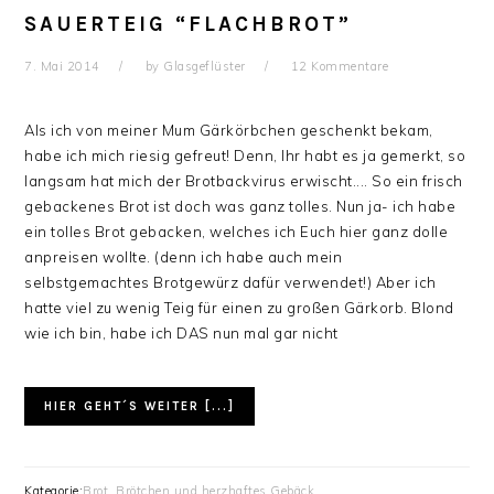
SAUERTEIG “FLACHBROT”
7. Mai 2014
by
Glasgeflüster
12 Kommentare
Als ich von meiner Mum Gärkörbchen geschenkt bekam,
habe ich mich riesig gefreut! Denn, Ihr habt es ja gemerkt, so
langsam hat mich der Brotbackvirus erwischt.... So ein frisch
gebackenes Brot ist doch was ganz tolles. Nun ja- ich habe
ein tolles Brot gebacken, welches ich Euch hier ganz dolle
anpreisen wollte. (denn ich habe auch mein
selbstgemachtes Brotgewürz dafür verwendet!) Aber ich
hatte viel zu wenig Teig für einen zu großen Gärkorb. Blond
wie ich bin, habe ich DAS nun mal gar nicht
HIER GEHT´S WEITER [...]
Kategorie:
Brot, Brötchen und herzhaftes Gebäck