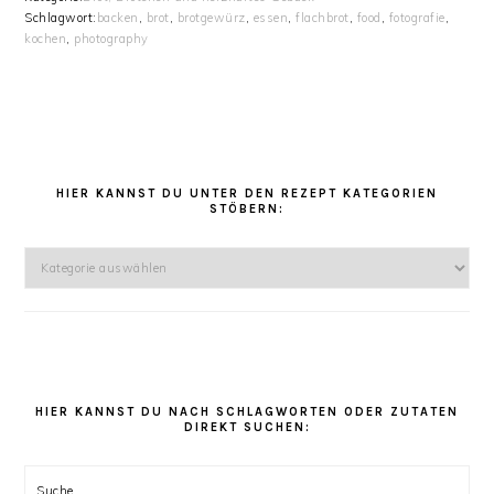
Schlagwort:
backen
,
brot
,
brotgewürz
,
essen
,
flachbrot
,
food
,
fotografie
,
kochen
,
photography
HAUPT-
SIDEBAR
HIER KANNST DU UNTER DEN REZEPT KATEGORIEN
STÖBERN:
Hier
kannst
Du
unter
den
Rezept
Kategorien
HIER KANNST DU NACH SCHLAGWORTEN ODER ZUTATEN
DIREKT SUCHEN:
stöbern:
Suche