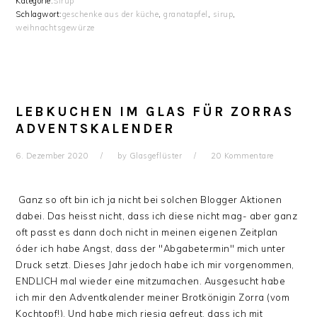
Kategorie:
Sirup
Schlagwort:
geschenke aus der küche
,
granatapfel
,
sirup
,
weihnachtsgewürze
LEBKUCHEN IM GLAS FÜR ZORRAS
ADVENTSKALENDER
6. Dezember 2020
by
Glasgeflüster
20 Kommentare
Ganz so oft bin ich ja nicht bei solchen Blogger Aktionen
dabei. Das heisst nicht, dass ich diese nicht mag- aber ganz
oft passt es dann doch nicht in meinen eigenen Zeitplan
óder ich habe Angst, dass der "Abgabetermin" mich unter
Druck setzt. Dieses Jahr jedoch habe ich mir vorgenommen,
ENDLICH mal wieder eine mitzumachen. Ausgesucht habe
ich mir den Adventkalender meiner Brotkönigin Zorra (vom
Kochtopf!). Und habe mich riesig gefreut, dass ich mit