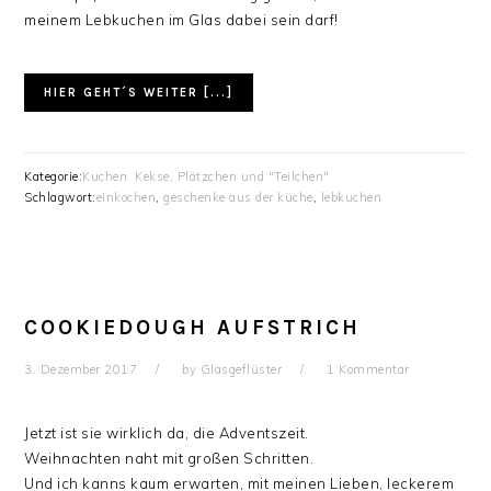
meinem Lebkuchen im Glas dabei sein darf!
HIER GEHT´S WEITER [...]
Kategorie:
Kuchen. Kekse, Plätzchen und "Teilchen"
Schlagwort:
einkochen
,
geschenke aus der küche
,
lebkuchen
COOKIEDOUGH AUFSTRICH
3. Dezember 2017
by
Glasgeflüster
1 Kommentar
Jetzt ist sie wirklich da, die Adventszeit.
Weihnachten naht mit großen Schritten.
Und ich kanns kaum erwarten, mit meinen Lieben, leckerem