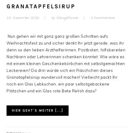
GRANATAPFELSIRUP
18. Dezember 2020
by
Glasgeflüster
4 Kommentare
Nun gehen wir mit ganz ganz großen Schritten aufs
Weihnachtsfest zu und sicher denkt Ihr jetzt gerade, was ihr
denn so den lieben Arzthelferinnen, Postboten, hilfsbereiten
Nachbarn oder Lehrerinnen schenken könntet. Wie wäre es
mit einem kleinen Geschenkekörbchen mit selbstgemachten
Leckereien? Da drin würde sich ein Fläschchen dieses
Granatapfelsirup wundervoll machen! Vielleicht packt Ihr
noch ein Glas Lebkuchen, ein paar selbstgebackene
Plätzchen und ein Glas rote Bete Relish dazu?
HIER GEHT´S WEITER [...]