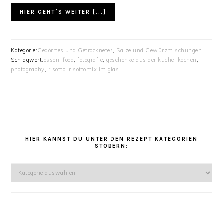
HIER GEHT´S WEITER [...]
Kategorie:
Gedörrtes und Getrocknetes
,
Salze und Gewürzmischungen
Schlagwort:
essen
,
food
,
fotografie
,
geschenke aus der küche
,
kochen
,
photography
,
risotto
,
risottomix im glas
HAUPT-
SIDEBAR
HIER KANNST DU UNTER DEN REZEPT KATEGORIEN
STÖBERN:
Hier
kannst
Du
unter
den