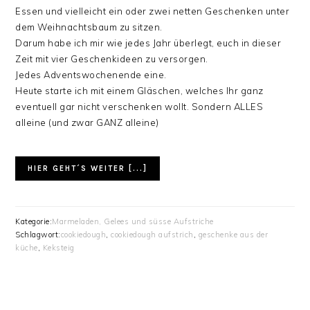
Essen und vielleicht ein oder zwei netten Geschenken unter
dem Weihnachtsbaum zu sitzen.
Darum habe ich mir wie jedes Jahr überlegt, euch in dieser
Zeit mit vier Geschenkideen zu versorgen.
Jedes Adventswochenende eine.
Heute starte ich mit einem Gläschen, welches Ihr ganz
eventuell gar nicht verschenken wollt. Sondern ALLES
alleine (und zwar GANZ alleine)
HIER GEHT´S WEITER [...]
Kategorie:
Marmeladen, Gelees und süsse Aufstriche
Schlagwort:
cookiedough
,
cookiedough aufstrich
,
geschenke aus der
küche
,
Keksteig