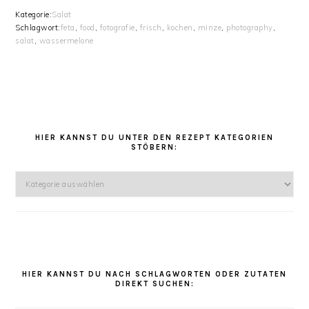
Kategorie:
Salat
Schlagwort:
feta
,
food
,
fotografie
,
frisch
,
kochen
,
minze
,
photography
,
salat
,
wassermelone
HAUPT-
SIDEBAR
HIER KANNST DU UNTER DEN REZEPT KATEGORIEN
STÖBERN:
Hier
kannst
Du
unter
den
Rezept
Kategorien
HIER KANNST DU NACH SCHLAGWORTEN ODER ZUTATEN
DIREKT SUCHEN:
stöbern: