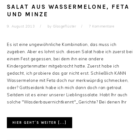
SALAT AUS WASSERMELONE, FETA
UND MINZE
9. August 2013
by
Glasgeflüster
7 Kommentare
Es ist eine ungewöhnliche Kombination, das muss ich
zugeben. Aber es lohnt sich. diesen Salat habe ich zuerst bei
einem Fest gegessen, bei dem ihn eine andere
Kindergartenmutter mitgebracht hatte. Zuerst habe ich
gedacht, ich probiere das gar nicht erst. Schließlich KANN
Wassermelone mit Feta doch nur merkwüprdig schmecken,
oder? Gottseidank habe ich mich dann doch ran getraut.
Seitdem ist es einer unserer Lieblingssalate. Habt Ihr auch
solche "Wasderbauernichtkennt"_Gerichte? Bei denen Ihr
HIER GEHT´S WEITER [...]