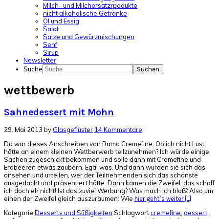
MIlch- und Milchersatzrpodukte
nicht alkoholische Getränke
Öl und Essig
Salat
Salze und Gewürzmischungen
Senf
Sirup
Newsletter
Suche
wettbewerb
Sahnedessert mit Mohn
29. Mai 2013
by
Glasgeflüster
14 Kommentare
Da war dieses Anschreiben von Rama Cremefine. Ob ich nicht Lust
hätte an einem kleinen Wettberwerb teilzunehmen? Ich würde einige
Sachen zugeschickt bekommen und solle dann mit Cremefine und
Erdbeeren etwas zaubern. Egal was. Und dann würden sie sich das
ansehen und urteilen, wer der Teilnehmenden sich das schönste
ausgedacht und präsentiert hätte. Dann kamen die Zweifel: das schaff
ich doch eh nicht! Ist das zuviel Werbung? Was mach ich bloß? Also um
einen der Zweifel gleich auszuräumen: Wie
hier geht´s weiter [...]
Kategorie:
Desserts und Süßigkeiten
Schlagwort:
cremefine
,
dessert
,