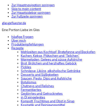
Zur Hauptnavigation springen
Skip to main content
Zur Hauptsidebar springen
Zur Fußzeile springen
glasgefluester.de
Eine Portion Liebe im Glas
häufige Fragen
Über mich
Produktempfehlungen
Rezepte
Mahlzeiten aus Kochtopf, Bratpfanne und Backofen
Kuchen. Kekse, Plätzchen und “Teilchen”
Marmeladen, Gelees und süsse Aufstriche
Brot, Brötchen und herzhaftes Gebäck
Pickles
Schnäpse, Liköre, alkoholische Getränke
Desserts und Süßigkeiten
Saucen, Pesto, Dips und Aufstriche
Botulismus
Chutneys und Relishes
Fermentiertes
Gedörrtes und Getrocknetes
in Öl eingelegtes
Kompott, Fruchtmus und Obst in Sirup
Kosmetik und Reinigungsmittel