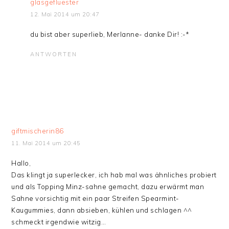
glasgefluester
12. Mai 2014 um 20:47
du bist aber superlieb, Merlanne- danke Dir! :-*
ANTWORTEN
giftmischerin86
11. Mai 2014 um 20:45
Hallo,
Das klingt ja superlecker, ich hab mal was ähnliches probiert
und als Topping Minz-sahne gemacht, dazu erwärmt man
Sahne vorsichtig mit ein paar Streifen Spearmint-
Kaugummies, dann absieben, kühlen und schlagen ^^
schmeckt irgendwie witzig…