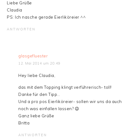
Liebe Grüße
Claudia
PS: Ich nasche gerade Eierliköreier ^^
ANTWORTEN
glasgefluester
12. Mai 2014 um 20:49
Hey liebe Claudia,
das mit dem Topping klingt verführerisch- toll!
Danke für den Tipp…
Und a pro pos Eierliköreier- sollen wir uns da auch
noch was einfallen lassen? 😉
Ganz liebe Grüße
Britta
ANTWORTEN