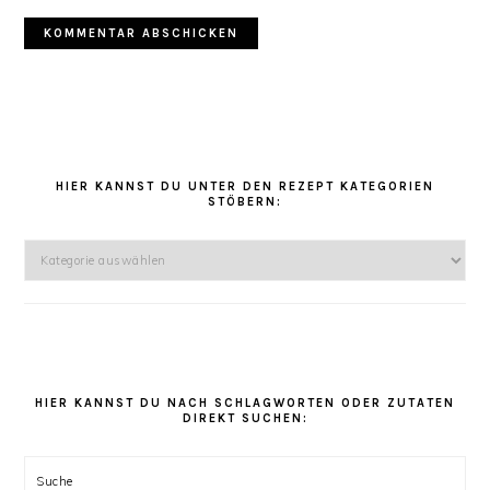
HAUPT-
SIDEBAR
HIER KANNST DU UNTER DEN REZEPT KATEGORIEN
STÖBERN:
Hier
kannst
Du
unter
den
Rezept
Kategorien
HIER KANNST DU NACH SCHLAGWORTEN ODER ZUTATEN
DIREKT SUCHEN:
stöbern:
Suche