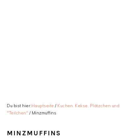
Zur
Skip
Zur
Zur
Hauptnavigation
to
Hauptsidebar
Fußzeile
springen
main
springen
springen
content
Du bist hier:
Hauptseite
/
Kuchen. Kekse, Plätzchen und
"Teilchen"
/
Minzmuffins
MINZMUFFINS