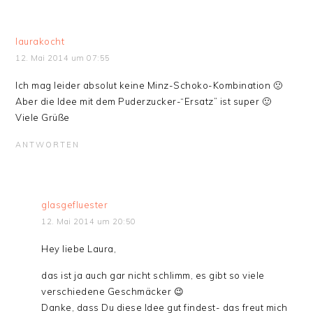
laurakocht
12. Mai 2014 um 07:55
Ich mag leider absolut keine Minz-Schoko-Kombination 🙁
Aber die Idee mit dem Puderzucker-“Ersatz” ist super 🙂
Viele Grüße
ANTWORTEN
glasgefluester
12. Mai 2014 um 20:50
Hey liebe Laura,
das ist ja auch gar nicht schlimm, es gibt so viele
verschiedene Geschmäcker 😉
Danke, dass Du diese Idee gut findest- das freut mich