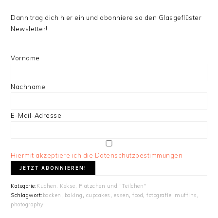
Dann trag dich hier ein und abonniere so den Glasgeflüster
Newsletter!
Vorname
Nachname
E-Mail-Adresse
Hiermit akzeptiere ich die Datenschutzbestimmungen
Kategorie:
Kuchen. Kekse, Plätzchen und "Teilchen"
Schlagwort:
backen
,
baking
,
cupcakes
,
essen
,
food
,
fotografie
,
muffins
,
photography