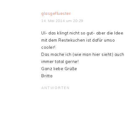
glasgefluester
14. Mai 2014 um 20:29
UI- das klingt nicht so gut- aber die Idee
mit dem Restekuchen ist dafür umso
cooler!
Das mache ich (wie man hier sieht) auch
immer total gerne!
Ganz liebe Grüße
Britta
ANTWORTEN