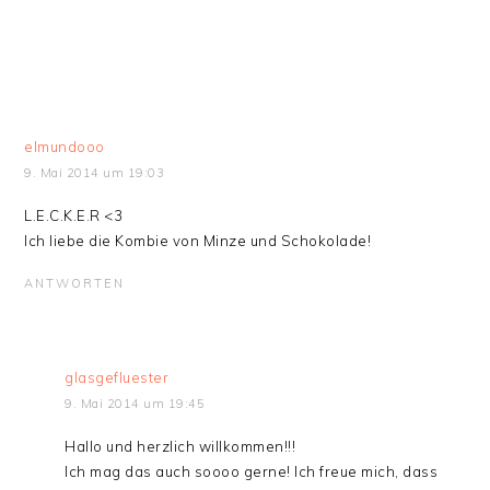
elmundooo
9. Mai 2014 um 19:03
L.E.C.K.E.R <3
Ich liebe die Kombie von Minze und Schokolade!
ANTWORTEN
glasgefluester
9. Mai 2014 um 19:45
Hallo und herzlich willkommen!!!
Ich mag das auch soooo gerne! Ich freue mich, dass