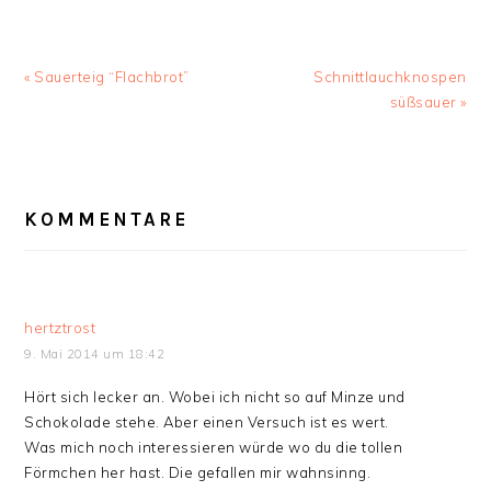
Vorheriger
« Sauerteig “Flachbrot”
Nächster
Schnittlauchknospen
Beitrag:
Beitrag:
süßsauer »
LESER-
KOMMENTARE
INTERAKTIONEN
hertztrost
9. Mai 2014 um 18:42
Hört sich lecker an. Wobei ich nicht so auf Minze und
Schokolade stehe. Aber einen Versuch ist es wert.
Was mich noch interessieren würde wo du die tollen
Förmchen her hast. Die gefallen mir wahnsinng.