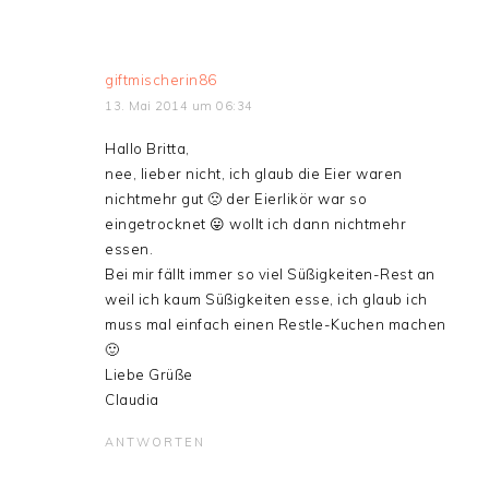
giftmischerin86
13. Mai 2014 um 06:34
Hallo Britta,
nee, lieber nicht, ich glaub die Eier waren
nichtmehr gut 🙁 der Eierlikör war so
eingetrocknet 😛 wollt ich dann nichtmehr
essen.
Bei mir fällt immer so viel Süßigkeiten-Rest an
weil ich kaum Süßigkeiten esse, ich glaub ich
muss mal einfach einen Restle-Kuchen machen
🙂
Liebe Grüße
Claudia
ANTWORTEN