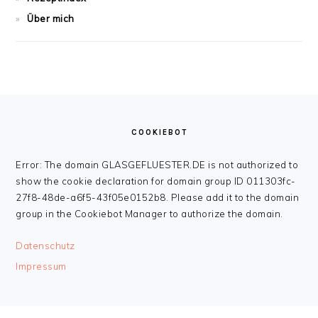
Über mich
FOOTER
COOKIEBOT
Error: The domain GLASGEFLUESTER.DE is not authorized to
show the cookie declaration for domain group ID 011303fc-
27f8-48de-a6f5-43f05e0152b8. Please add it to the domain
group in the Cookiebot Manager to authorize the domain.
Datenschutz
Impressum