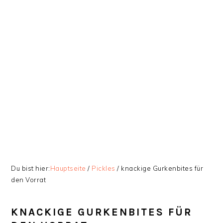
Zur
Skip
Zur
Zur
Hauptnavigation
to
Hauptsidebar
Fußzeile
springen
main
springen
springen
content
Du bist hier:
Hauptseite
/
Pickles
/
knackige Gurkenbites für
den Vorrat
KNACKIGE GURKENBITES FÜR