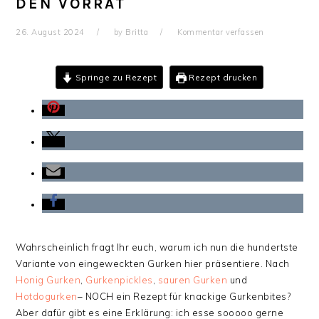
DEN VORRAT
26. August 2024
by
Britta
Kommentar verfassen
Springe zu Rezept
Rezept drucken
Wahrscheinlich fragt Ihr euch, warum ich nun die hundertste
Variante von eingeweckten Gurken hier präsentiere. Nach
Honig Gurken
,
Gurkenpickles
,
sauren Gurken
und
Hotdogurken
– NOCH ein Rezept für knackige Gurkenbites?
Aber dafür gibt es eine Erklärung: ich esse sooooo gerne