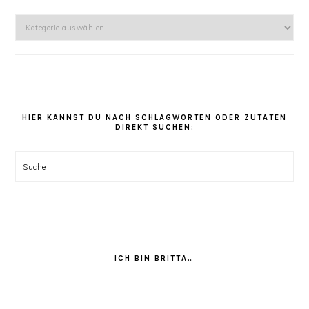
Hier
kannst
Du
unter
den
Rezept
Kategorien
HIER KANNST DU NACH SCHLAGWORTEN ODER ZUTATEN
DIREKT SUCHEN:
stöbern:
Suche
ICH BIN BRITTA…