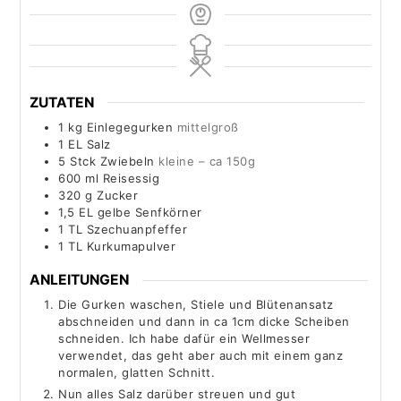
ZUTATEN
1
kg
Einlegegurken
mittelgroß
1
EL Salz
5
Stck Zwiebeln
kleine – ca 150g
600
ml
Reisessig
320
g
Zucker
1,5
EL gelbe Senfkörner
1
TL Szechuanpfeffer
1
TL Kurkumapulver
ANLEITUNGEN
Die Gurken waschen, Stiele und Blütenansatz
abschneiden und dann in ca 1cm dicke Scheiben
schneiden. Ich habe dafür ein Wellmesser
verwendet, das geht aber auch mit einem ganz
normalen, glatten Schnitt.
Nun alles Salz darüber streuen und gut