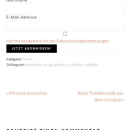
Nachname
E-Mail-Adresse
Hiermit akzeptiere ich die Datenschutzbestimmungen
Kategorie:
Pickles
Schlagwort:
einwecken
,
essig
,
gurken
,
kurkuma
,
zwiebeln
Vorheriger
Nächster
« Pfirsiche einkochen
Basic Tomatensoße aus
Beitrag:
Beitrag:
dem Crockpot »
LESER-