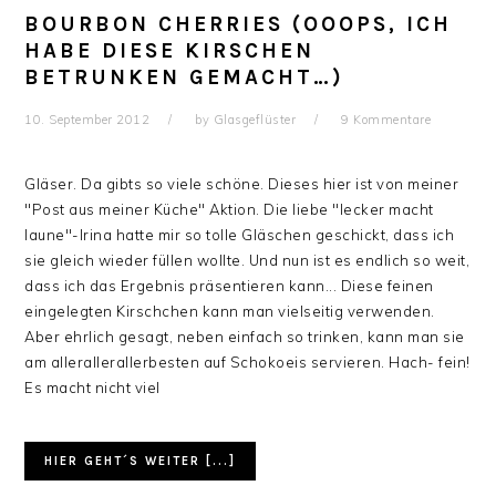
BOURBON CHERRIES (OOOPS, ICH
HABE DIESE KIRSCHEN
BETRUNKEN GEMACHT…)
10. September 2012
by
Glasgeflüster
9 Kommentare
Gläser. Da gibts so viele schöne. Dieses hier ist von meiner
"Post aus meiner Küche" Aktion. Die liebe "lecker macht
laune"-Irina hatte mir so tolle Gläschen geschickt, dass ich
sie gleich wieder füllen wollte. Und nun ist es endlich so weit,
dass ich das Ergebnis präsentieren kann... Diese feinen
eingelegten Kirschchen kann man vielseitig verwenden.
Aber ehrlich gesagt, neben einfach so trinken, kann man sie
am allerallerallerbesten auf Schokoeis servieren. Hach- fein!
Es macht nicht viel
HIER GEHT´S WEITER [...]