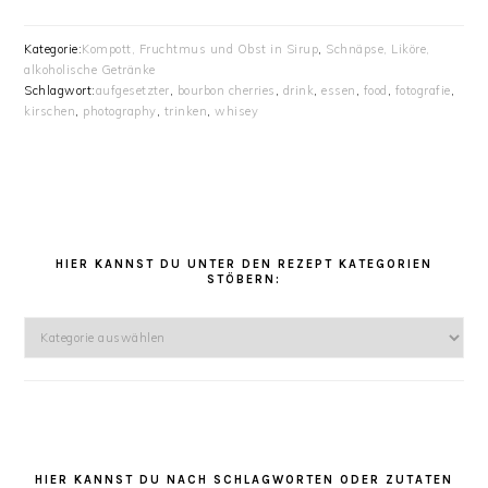
Kategorie:
Kompott, Fruchtmus und Obst in Sirup
,
Schnäpse, Liköre,
alkoholische Getränke
Schlagwort:
aufgesetzter
,
bourbon cherries
,
drink
,
essen
,
food
,
fotografie
,
kirschen
,
photography
,
trinken
,
whisey
HAUPT-
SIDEBAR
HIER KANNST DU UNTER DEN REZEPT KATEGORIEN
STÖBERN:
Hier
kannst
Du
unter
den
Rezept
Kategorien
HIER KANNST DU NACH SCHLAGWORTEN ODER ZUTATEN