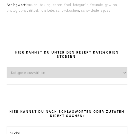
Schlagwort:
backen
,
baking
,
essen
,
food
,
fotografie
,
freunde
,
gewinn
,
photography
,
rätsel
,
rote bete
,
schokokuchen
,
schokolade
,
spass
HAUPT-
SIDEBAR
HIER KANNST DU UNTER DEN REZEPT KATEGORIEN
STÖBERN:
Hier
kannst
Du
unter
den
Rezept
Kategorien
HIER KANNST DU NACH SCHLAGWORTEN ODER ZUTATEN
DIREKT SUCHEN:
stöbern:
Suche