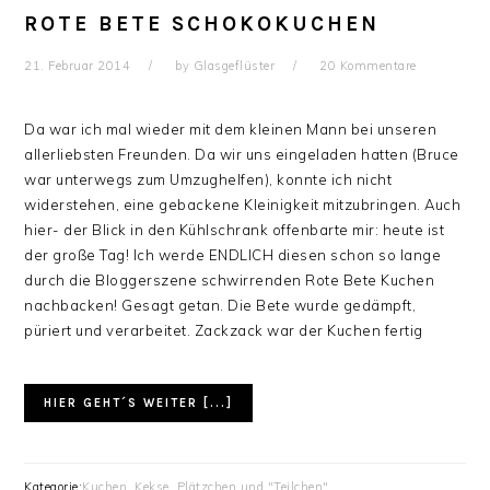
ROTE BETE SCHOKOKUCHEN
21. Februar 2014
by
Glasgeflüster
20 Kommentare
Da war ich mal wieder mit dem kleinen Mann bei unseren
allerliebsten Freunden. Da wir uns eingeladen hatten (Bruce
war unterwegs zum Umzughelfen), konnte ich nicht
widerstehen, eine gebackene Kleinigkeit mitzubringen. Auch
hier- der Blick in den Kühlschrank offenbarte mir: heute ist
der große Tag! Ich werde ENDLICH diesen schon so lange
durch die Bloggerszene schwirrenden Rote Bete Kuchen
nachbacken! Gesagt getan. Die Bete wurde gedämpft,
püriert und verarbeitet. Zackzack war der Kuchen fertig
HIER GEHT´S WEITER [...]
Kategorie:
Kuchen. Kekse, Plätzchen und "Teilchen"