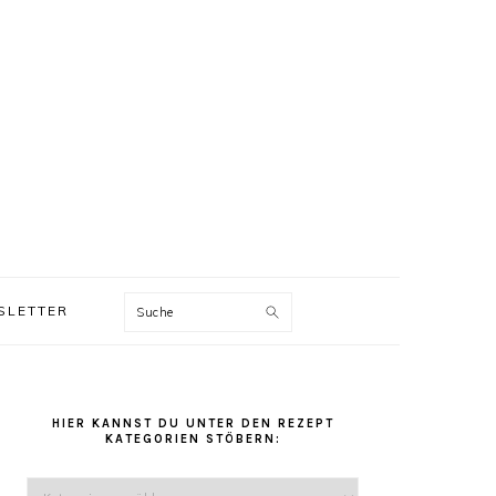
Suche
SLETTER
HAUPT-
SIDEBAR
HIER KANNST DU UNTER DEN REZEPT
KATEGORIEN STÖBERN:
Hier