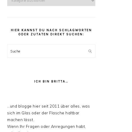
kannst
Du
unter
den
HIER KANNST DU NACH SCHLAGWORTEN
Rezept
ODER ZUTATEN DIREKT SUCHEN:
Kategorien
stöbern:
Suche
ICH BIN BRITTA…
…und blogge hier seit 2011 über alles, was
sich im Glas oder der Flasche haltbar
machen lässt.
Wenn Ihr Fragen oder Anregungen habt,