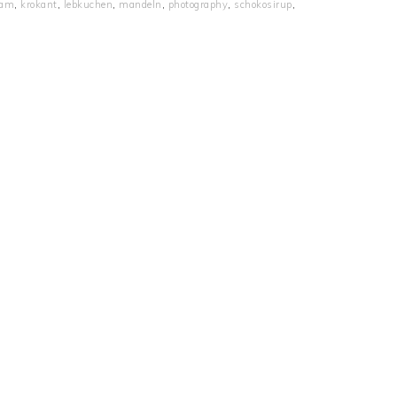
ram
,
krokant
,
lebkuchen
,
mandeln
,
photography
,
schokosirup
,