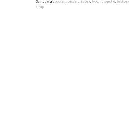
Schlagwort:
backen
,
dessert
,
essen
,
food
,
fotografie
,
instag
sirup