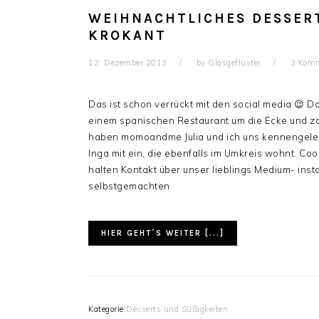
WEIHNACHTLICHES DESSER
KROKANT
12. Dezember 2013
by
Glasgeflüster
3 Komm
Das ist schon verrückt mit den social media 😉 
einem spanischen Restaurant um die Ecke und za
haben momoandme Julia und ich uns kennengelern
Inga mit ein, die ebenfalls im Umkreis wohnt. Co
halten Kontakt über unser lieblings Medium- inst
selbstgemachten
HIER GEHT´S WEITER [...]
Kategorie:
Desserts und Süßigkeiten