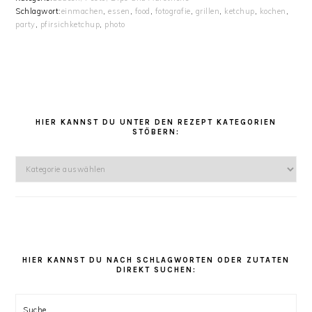
Schlagwort:
einmachen
,
essen
,
food
,
fotografie
,
grillen
,
ketchup
,
kochen
,
party
,
pfirsichketchup
,
photo
HAUPT-
SIDEBAR
HIER KANNST DU UNTER DEN REZEPT KATEGORIEN
STÖBERN:
Hier
kannst
Du
unter
den
Rezept
Kategorien
HIER KANNST DU NACH SCHLAGWORTEN ODER ZUTATEN
DIREKT SUCHEN:
stöbern:
Suche