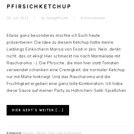
PFIRSICHKETCHUP
30. Juli 2012
by
Glasgeflüster
9 Kommentare
Etwas ganz besonderes möchte ich Euch heute
präsentieren: Die Idee zu diesem Ketchup hatte meine
Lieblings Einkocherin Marisa von Food in Jars. Nein, denkt
nicht, das ist eklig! Hier schmeckt nix nach Marmelade mit
Raucharoma ;-). Die Pfirsiche, die man hier statt Tomaten
verwendet schenken eine Cremigkeit, die normaler Ketchup
nur mit Mühe hinkriegt. Und das Raucharoma und die
Fruchtigkeit ergeben eine ganz tolle Kombination. Ich habe
diese Sauce auf meiner Party zu Hähnchen-Saté-Spießchen
HIER GEHT´S WEITER [...]
Kategorie:
Saucen, Pesto, Dips und Aufstriche