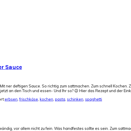
er Sauce
Mit ner deftigen Sauce. So richtig zum sattmachen. Zum schnell Kochen.
jetzt an den Tisch und essen- Und Ihr so? 😉 Hier das Rezept und der Einka
rt:
erbsen
,
frischkäse
,
kochen
,
pasta
,
schinken
,
spaghetti
fwändig, vor allem nicht zu fein. Was handfestes sollte es sein. Zum sat