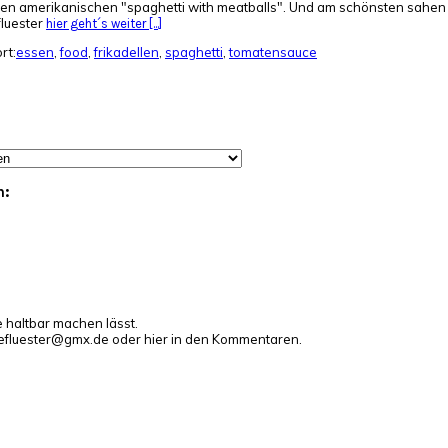
ten amerikanischen "spaghetti with meatballs". Und am schönsten sahen
fluester
hier geht´s weiter [...]
rt:
essen
,
food
,
frikadellen
,
spaghetti
,
tomatensauce
n:
e haltbar machen lässt.
gefluester@gmx.de oder hier in den Kommentaren.