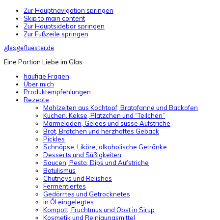
Zur Hauptnavigation springen
Skip to main content
Zur Hauptsidebar springen
Zur Fußzeile springen
glasgefluester.de
Eine Portion Liebe im Glas
häufige Fragen
Über mich
Produktempfehlungen
Rezepte
Mahlzeiten aus Kochtopf, Bratpfanne und Backofen
Kuchen. Kekse, Plätzchen und “Teilchen”
Marmeladen, Gelees und süsse Aufstriche
Brot, Brötchen und herzhaftes Gebäck
Pickles
Schnäpse, Liköre, alkoholische Getränke
Desserts und Süßigkeiten
Saucen, Pesto, Dips und Aufstriche
Botulismus
Chutneys und Relishes
Fermentiertes
Gedörrtes und Getrocknetes
in Öl eingelegtes
Kompott, Fruchtmus und Obst in Sirup
Kosmetik und Reinigungsmittel