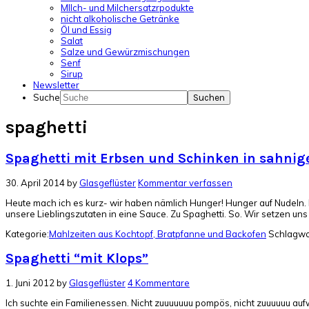
MIlch- und Milchersatzrpodukte
nicht alkoholische Getränke
Öl und Essig
Salat
Salze und Gewürzmischungen
Senf
Sirup
Newsletter
Suche
spaghetti
Spaghetti mit Erbsen und Schinken in sahnig
30. April 2014
by
Glasgeflüster
Kommentar verfassen
Heute mach ich es kurz- wir haben nämlich Hunger! Hunger auf Nudeln. 
unsere Lieblingszutaten in eine Sauce. Zu Spaghetti. So. Wir setzen uns 
Kategorie:
Mahlzeiten aus Kochtopf, Bratpfanne und Backofen
Schlagwo
Spaghetti “mit Klops”
1. Juni 2012
by
Glasgeflüster
4 Kommentare
Ich suchte ein Familienessen. Nicht zuuuuuuu pompös, nicht zuuuuuu au