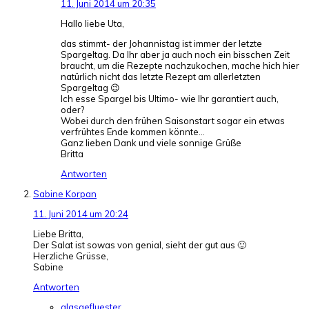
11. Juni 2014 um 20:35
Hallo liebe Uta,
das stimmt- der Johannistag ist immer der letzte
Spargeltag. Da Ihr aber ja auch noch ein bisschen Zeit
braucht, um die Rezepte nachzukochen, mache hich hier
natürlich nicht das letzte Rezept am allerletzten
Spargeltag 😉
Ich esse Spargel bis Ultimo- wie Ihr garantiert auch,
oder?
Wobei durch den frühen Saisonstart sogar ein etwas
verfrühtes Ende kommen könnte…
Ganz lieben Dank und viele sonnige Grüße
Britta
Antworten
Sabine Korpan
11. Juni 2014 um 20:24
Liebe Britta,
Der Salat ist sowas von genial, sieht der gut aus 🙂
Herzliche Grüsse,
Sabine
Antworten
glasgefluester