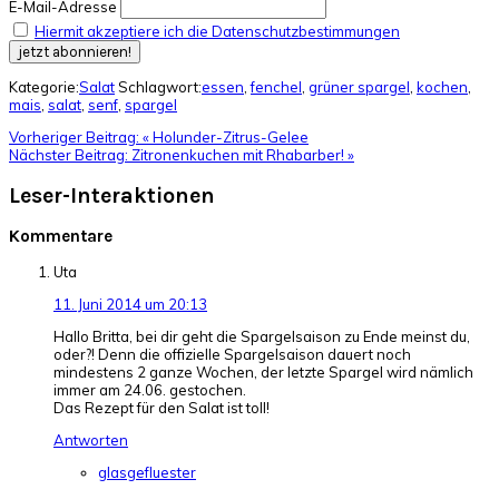
E-Mail-Adresse
Hiermit akzeptiere ich die Datenschutzbestimmungen
Kategorie:
Salat
Schlagwort:
essen
,
fenchel
,
grüner spargel
,
kochen
,
mais
,
salat
,
senf
,
spargel
Vorheriger Beitrag:
« Holunder-Zitrus-Gelee
Nächster Beitrag:
Zitronenkuchen mit Rhabarber! »
Leser-Interaktionen
Kommentare
Uta
11. Juni 2014 um 20:13
Hallo Britta, bei dir geht die Spargelsaison zu Ende meinst du,
oder?! Denn die offizielle Spargelsaison dauert noch
mindestens 2 ganze Wochen, der letzte Spargel wird nämlich
immer am 24.06. gestochen.
Das Rezept für den Salat ist toll!
Antworten
glasgefluester