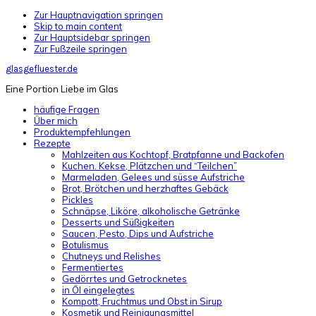
Zur Hauptnavigation springen
Skip to main content
Zur Hauptsidebar springen
Zur Fußzeile springen
glasgefluester.de
Eine Portion Liebe im Glas
häufige Fragen
Über mich
Produktempfehlungen
Rezepte
Mahlzeiten aus Kochtopf, Bratpfanne und Backofen
Kuchen. Kekse, Plätzchen und “Teilchen”
Marmeladen, Gelees und süsse Aufstriche
Brot, Brötchen und herzhaftes Gebäck
Pickles
Schnäpse, Liköre, alkoholische Getränke
Desserts und Süßigkeiten
Saucen, Pesto, Dips und Aufstriche
Botulismus
Chutneys und Relishes
Fermentiertes
Gedörrtes und Getrocknetes
in Öl eingelegtes
Kompott, Fruchtmus und Obst in Sirup
Kosmetik und Reinigungsmittel