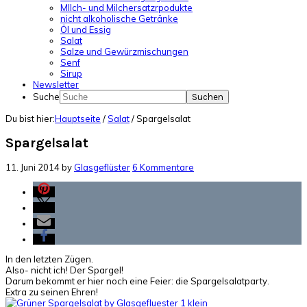
MIlch- und Milchersatzrpodukte
nicht alkoholische Getränke
Öl und Essig
Salat
Salze und Gewürzmischungen
Senf
Sirup
Newsletter
Suche
Du bist hier:
Hauptseite
/
Salat
/
Spargelsalat
Spargelsalat
11. Juni 2014
by
Glasgeflüster
6 Kommentare
In den letzten Zügen.
Also- nicht ich! Der Spargel!
Darum bekommt er hier noch eine Feier: die Spargelsalatparty.
Extra zu seinen Ehren!