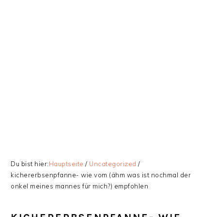
Zur
Skip
Zur
Zur
Hauptnavigation
to
Hauptsidebar
Fußzeile
springen
main
springen
springen
content
Du bist hier:
Hauptseite
/
Uncategorized
/
kichererbsenpfanne- wie vom (ähm was ist nochmal der
onkel meines mannes für mich?) empfohlen