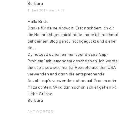
Barbara
1. Juni 2014 um 17:38
Hallo Britta,
Danke für deine Antwort. Erst nachdem ich dir
die Nachricht geschickt hatte, habe ich nochmal
auf deinem Blog genau nachgeguckt und siehe
da…..
Du hattestt schon einmal über dieses “cup-
Problem” mit jemandem geschrieben. Ich werde
die cup’s sowieso nur für Rezepte aus den USA
verwenden und dann die entsprechende
Anzahl cup’s verwenden, ohne auf Gramm oder
ml zu achten. Wird dann schon schief gehen ;-).
Liebe Grüsse
Barbara
ANTWORTEN