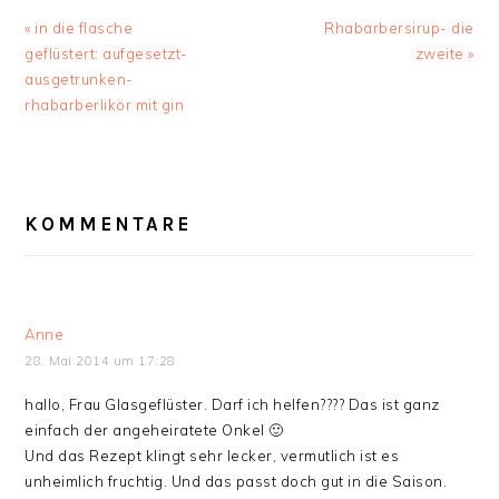
Vorheriger
« in die flasche
Nächster
Rhabarbersirup- die
Beitrag:
geflüstert: aufgesetzt-
Beitrag:
zweite »
ausgetrunken-
rhabarberlikör mit gin
LESER-
KOMMENTARE
INTERAKTIONEN
Anne
28. Mai 2014 um 17:28
hallo, Frau Glasgeflüster. Darf ich helfen???? Das ist ganz
einfach der angeheiratete Onkel 🙂
Und das Rezept klingt sehr lecker, vermutlich ist es
unheimlich fruchtig. Und das passt doch gut in die Saison.