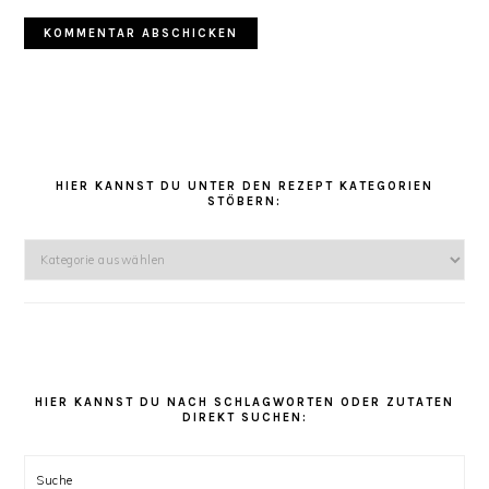
HAUPT-
SIDEBAR
HIER KANNST DU UNTER DEN REZEPT KATEGORIEN
STÖBERN:
Hier
kannst
Du
unter
den
Rezept
Kategorien
HIER KANNST DU NACH SCHLAGWORTEN ODER ZUTATEN
DIREKT SUCHEN:
stöbern:
Suche