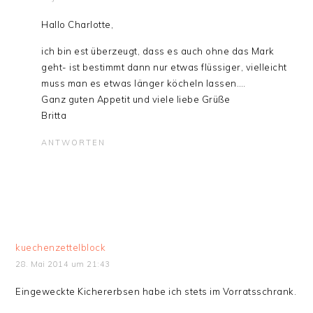
Hallo Charlotte,
ich bin est überzeugt, dass es auch ohne das Mark
geht- ist bestimmt dann nur etwas flüssiger, vielleicht
muss man es etwas länger köcheln lassen….
Ganz guten Appetit und viele liebe Grüße
Britta
ANTWORTEN
kuechenzettelblock
28. Mai 2014 um 21:43
Eingeweckte Kichererbsen habe ich stets im Vorratsschrank.