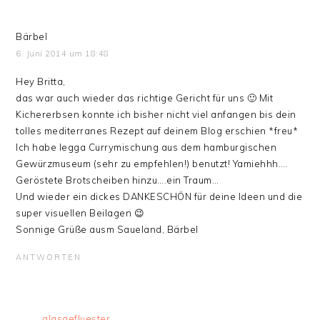
Bärbel
6. Juni 2014 um 18:48
Hey Britta,
das war auch wieder das richtige Gericht für uns 🙂 Mit
Kichererbsen konnte ich bisher nicht viel anfangen bis dein
tolles mediterranes Rezept auf deinem Blog erschien *freu*
Ich habe legga Currymischung aus dem hamburgischen
Gewürzmuseum (sehr zu empfehlen!) benutzt! Yamiehhh….
Geröstete Brotscheiben hinzu….ein Traum…
Und wieder ein dickes DANKESCHÖN für deine Ideen und die
super visuellen Beilagen 😉
Sonnige Grüße ausm Saueland, Bärbel
ANTWORTEN
glasgefluester