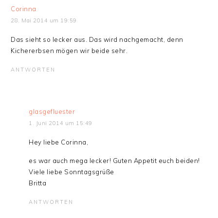
Corinna
28. Mai 2014 um 19:59
Das sieht so lecker aus. Das wird nachgemacht, denn
Kichererbsen mögen wir beide sehr.
ANTWORTEN
glasgefluester
1. Juni 2014 um 15:49
Hey liebe Corinna,
es war auch mega lecker! Guten Appetit euch beiden!
Viele liebe Sonntagsgrüße
Britta
ANTWORTEN