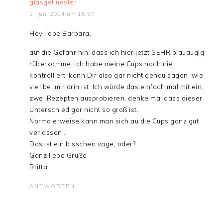
glasgefluester
1. Juni 2014 um 15:57
Hey liebe Barbara,
auf die Gefahr hin, dass ich hier jetzt SEHR blauäugig
rüberkomme: ich habe meine Cups noch nie
kontrolliert, kann Dir also gar nicht genau sagen, wie
viel bei mir drin ist. Ich würde das einfach mal mit ein,
zwei Rezepten ausprobieren, denke mal dass dieser
Unterschied gar nicht so groß ist.
Normalerweise kann man sich au die Cups ganz gut
verlassen…
Das ist ein bisschen vage, oder?
Ganz liebe Grüße
Britta
ANTWORTEN