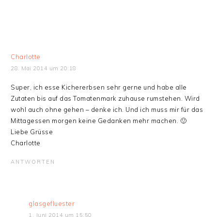
Charlotte
28. Mai 2014 um 20:18
Super, ich esse Kichererbsen sehr gerne und habe alle
Zutaten bis auf das Tomatenmark zuhause rumstehen. Wird
wohl auch ohne gehen – denke ich. Und ich muss mir für das
Mittagessen morgen keine Gedanken mehr machen. 🙂
Liebe Grüsse
Charlotte
ANTWORTEN
glasgefluester
1. Juni 2014 um 15:50