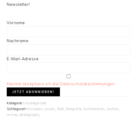
Newsletter!
Vorname
Nachname
E-Mail-Adresse
Hiermit akzeptiere ich die Datenschutzbestimmungen
Kategorie:
Uncategorized
Schlagwort:
chickpeas
,
essen
,
food
,
fotografie
,
kichererbsen
,
kochen
,
minze
,
photography