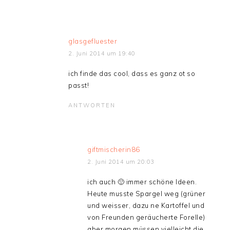
glasgefluester
2. Juni 2014 um 19:40
ich finde das cool, dass es ganz ot so
passt!
ANTWORTEN
giftmischerin86
2. Juni 2014 um 20:03
ich auch 🙂 immer schöne Ideen.
Heute musste Spargel weg (grüner
und weisser, dazu ne Kartoffel und
von Freunden geräucherte Forelle)
aber morgen müssen vielleicht die