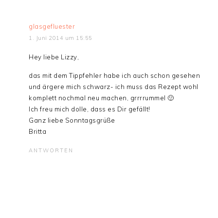
glasgefluester
1. Juni 2014 um 15:55
Hey liebe Lizzy,
das mit dem Tippfehler habe ich auch schon gesehen
und ärgere mich schwarz- ich muss das Rezept wohl
komplett nochmal neu machen, grrrrummel 🙂
Ich freu mich dolle, dass es Dir gefällt!
Ganz liebe Sonntagsgrüße
Britta
ANTWORTEN