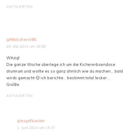
ANTWORTEN
giftmischerin86
28. Mai 2014 um 18:58
Witzig!
Die ganze Woche überlege ich um die Kichererbsendose
drumrum und wollte es so ganz ähnlich wie du machen… bald
wirds gemacht 🙂 ich berichte… bestimmt total lecker…
Grüßle
ANTWORTEN
glasgefluester
1. Juni 2014 um 15:47