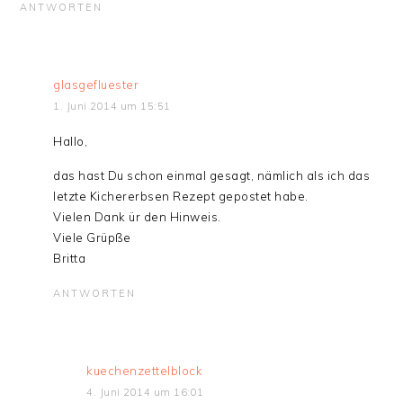
ANTWORTEN
glasgefluester
1. Juni 2014 um 15:51
Hallo,
das hast Du schon einmal gesagt, nämlich als ich das
letzte Kichererbsen Rezept gepostet habe.
Vielen Dank ür den Hinweis.
Viele Grüpße
Britta
ANTWORTEN
kuechenzettelblock
4. Juni 2014 um 16:01