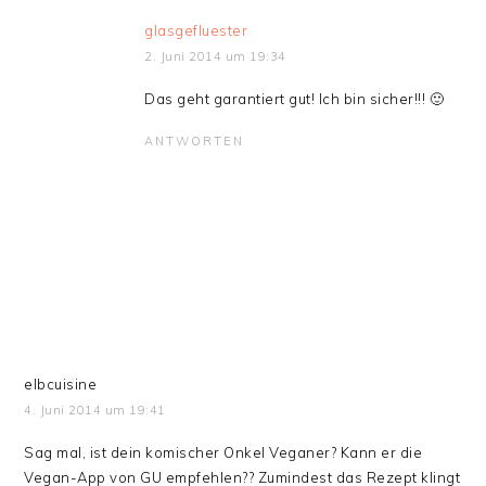
glasgefluester
2. Juni 2014 um 19:34
Das geht garantiert gut! Ich bin sicher!!! 🙂
ANTWORTEN
elbcuisine
4. Juni 2014 um 19:41
Sag mal, ist dein komischer Onkel Veganer? Kann er die
Vegan-App von GU empfehlen?? Zumindest das Rezept klingt