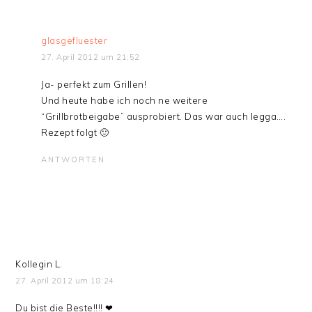
glasgefluester
27. April 2012 um 21:52
Ja- perfekt zum Grillen!
Und heute habe ich noch ne weitere
“Grillbrotbeigabe” ausprobiert. Das war auch legga….
Rezept folgt 🙂
ANTWORTEN
Kollegin L.
27. April 2012 um 18:24
Du bist die Beste!!!! ❤