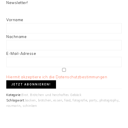
Newsletter!
Vorname
Nachname
E-Mail-Adresse
Hiermit akzeptiere ich die Datenschutzbestimmungen
Kategorie:
Brot, Brötchen und herzhaftes Gebäck
Schlagwort:
backen
,
brötchen
,
essen
,
food
,
fotografie
,
party
,
photography
,
rosmarin
,
schinken