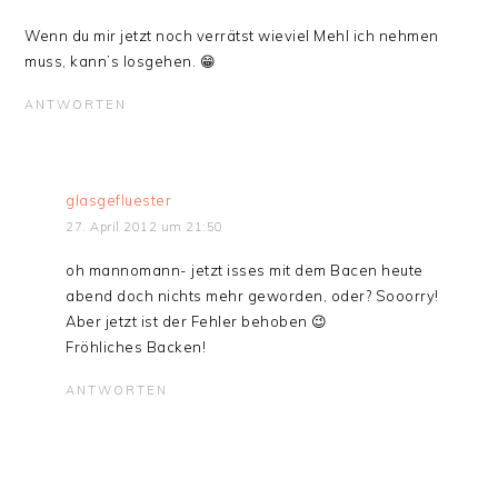
Wenn du mir jetzt noch verrätst wieviel Mehl ich nehmen
muss, kann’s losgehen. 😁
ANTWORTEN
glasgefluester
27. April 2012 um 21:50
oh mannomann- jetzt isses mit dem Bacen heute
abend doch nichts mehr geworden, oder? Sooorry!
Aber jetzt ist der Fehler behoben 😉
Fröhliches Backen!
ANTWORTEN