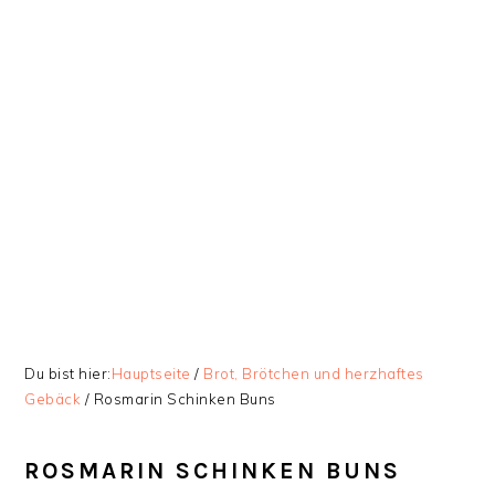
Zur
Skip
Zur
Zur
Hauptnavigation
to
Hauptsidebar
Fußzeile
springen
main
springen
springen
content
Du bist hier:
Hauptseite
/
Brot, Brötchen und herzhaftes
Gebäck
/
Rosmarin Schinken Buns
ROSMARIN SCHINKEN BUNS