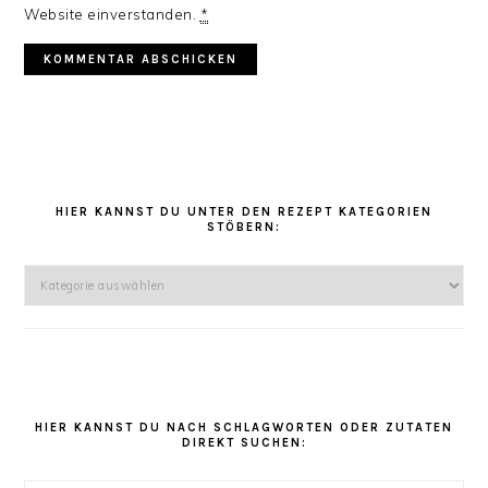
Website einverstanden.
*
HAUPT-
SIDEBAR
HIER KANNST DU UNTER DEN REZEPT KATEGORIEN
STÖBERN:
Hier
kannst
Du
unter
den
Rezept
Kategorien
HIER KANNST DU NACH SCHLAGWORTEN ODER ZUTATEN
DIREKT SUCHEN:
stöbern: