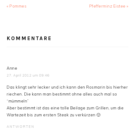
Vorheriger
Nächster
« Pommes
Pfefferminz Eistee »
Beitrag:
Beitrag:
LESER-
INTERAKTIONEN
KOMMENTARE
Anne
27. April 2012 um 09:46
Das klingt sehr lecker und ich kann den Rosmarin bis hierher
riechen. Die kann man bestimmt ohne alles auch mal so
“mümmeln”
Aber bestimmt ist das eine tolle Beilage zum Grillen, um die
Wartezeit bis zum ersten Steak zu verkürzen 🙂
ANTWORTEN