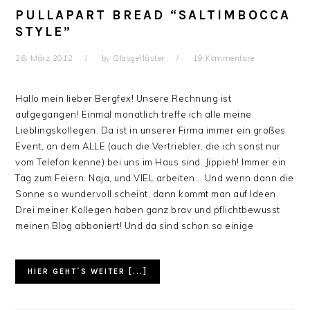
PULLAPART BREAD “SALTIMBOCCA
STYLE”
26. März 2012
by
Glasgeflüster
19 Kommentare
Hallo mein lieber Bergfex! Unsere Rechnung ist
aufgegangen! Einmal monatlich treffe ich alle meine
Lieblingskollegen. Da ist in unserer Firma immer ein großes
Event, an dem ALLE (auch die Vertriebler, die ich sonst nur
vom Telefon kenne) bei uns im Haus sind. Jippieh! Immer ein
Tag zum Feiern. Naja, und VIEL arbeiten... Und wenn dann die
Sonne so wundervoll scheint, dann kommt man auf Ideen.
Drei meiner Kollegen haben ganz brav und pflichtbewusst
meinen Blog abboniert! Und da sind schon so einige
HIER GEHT´S WEITER [...]