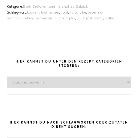
Kategorie:
Brot, Brötchen und herzhaftes Gebäck
Schlagwort:
backen
,
brot
,
essen
,
food
,
fotografie
,
österreich
,
parmaschinken
,
parmesan
,
photography
,
pullapart bread
,
salbei
HAUPT-
SIDEBAR
HIER KANNST DU UNTER DEN REZEPT KATEGORIEN
STÖBERN:
Hier
kannst
Du
unter
den
Rezept
Kategorien
HIER KANNST DU NACH SCHLAGWORTEN ODER ZUTATEN
DIREKT SUCHEN:
stöbern: