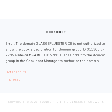
FOOTER
COOKIEBOT
Error: The domain GLASGEFLUESTER.DE is not authorized to
show the cookie declaration for domain group ID 011303fc-
27f8-48de-a6f5-43f05e0152b8. Please add it to the domain
group in the Cookiebot Manager to authorize the domain.
Datenschutz
Impressum
COPYRIGHT © 2026 ·
FOODIE PRO
&
THE GENESIS FRAMEWORK