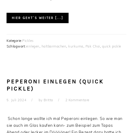
HIER GEHT´S WEITER [...]
Kategorie:
Pickles
Schlagwort:
einlegen
,
haltbarmachen
,
kurkuma
,
Pak Choi
,
quick pickle
PEPERONI EINLEGEN (QUICK
PICKLE)
5. Juli 2024
by
Britta
2 Kommentare
Schon lange wollte ich mal Peperoni einlegen. So wie man
sie auch im Glas kaufen kann- zum Beispiel zum Tapas
Abend oder lecker im Dööööner! Ein Rezept dazu hatte ich