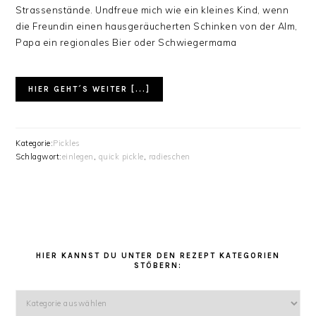
Strassenstände. Undfreue mich wie ein kleines Kind, wenn
die Freundin einen hausgeräucherten Schinken von der Alm,
Papa ein regionales Bier oder Schwiegermama
HIER GEHT´S WEITER [...]
Kategorie:
Pickles
Schlagwort:
einlegen
,
quick pickle
,
radieschen
HAUPT-
SIDEBAR
HIER KANNST DU UNTER DEN REZEPT KATEGORIEN
STÖBERN:
Hier
kannst