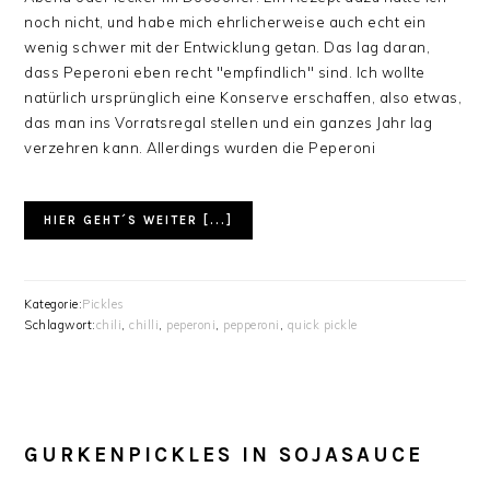
noch nicht, und habe mich ehrlicherweise auch echt ein
wenig schwer mit der Entwicklung getan. Das lag daran,
dass Peperoni eben recht "empfindlich" sind. Ich wollte
natürlich ursprünglich eine Konserve erschaffen, also etwas,
das man ins Vorratsregal stellen und ein ganzes Jahr lag
verzehren kann. Allerdings wurden die Peperoni
HIER GEHT´S WEITER [...]
Kategorie:
Pickles
Schlagwort:
chili
,
chilli
,
peperoni
,
pepperoni
,
quick pickle
GURKENPICKLES IN SOJASAUCE