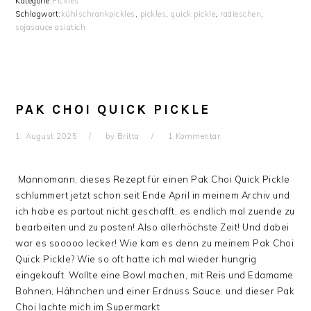
Kategorie:
Pickles
Schlagwort:
kühlschrankpickles
,
pickles
,
quick pickle
,
radieschen
,
sojasauce asiatich
PAK CHOI QUICK PICKLE
1. August 2025
by
Britta
1 Kommentar
Mannomann, dieses Rezept für einen Pak Choi Quick Pickle
schlummert jetzt schon seit Ende April in meinem Archiv und
ich habe es partout nicht geschafft, es endlich mal zuende zu
bearbeiten und zu posten! Also allerhöchste Zeit! Und dabei
war es sooooo lecker! Wie kam es denn zu meinem Pak Choi
Quick Pickle? Wie so oft hatte ich mal wieder hungrig
eingekauft. Wollte eine Bowl machen, mit Reis und Edamame
Bohnen, Hähnchen und einer Erdnuss Sauce. und dieser Pak
Choi lachte mich im Supermarkt