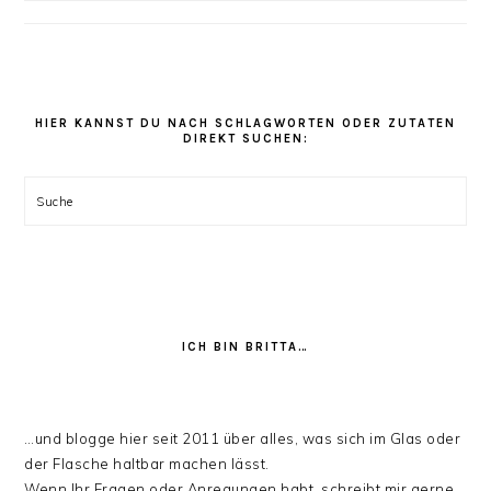
Du
unter
den
Rezept
Kategorien
HIER KANNST DU NACH SCHLAGWORTEN ODER ZUTATEN
DIREKT SUCHEN:
stöbern:
Suche
ICH BIN BRITTA…
…und blogge hier seit 2011 über alles, was sich im Glas oder
der Flasche haltbar machen lässt.
Wenn Ihr Fragen oder Anregungen habt, schreibt mir gerne