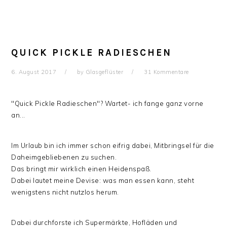
QUICK PICKLE RADIESCHEN
6. August 2017
by
Glasgeflüster
31 Kommentare
"Quick Pickle Radieschen"? Wartet- ich fange ganz vorne
an...
Im Urlaub bin ich immer schon eifrig dabei, Mitbringsel für die
Daheimgebliebenen zu suchen.
Das bringt mir wirklich einen Heidenspaß.
Dabei lautet meine Devise: was man essen kann, steht
wenigstens nicht nutzlos herum.
Dabei durchforste ich Supermärkte, Hofläden und