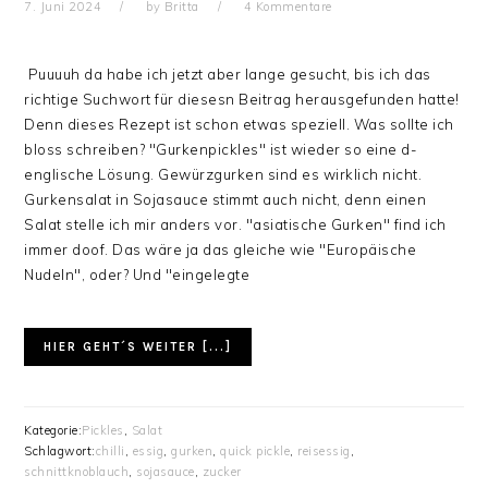
7. Juni 2024
by
Britta
4 Kommentare
Puuuuh da habe ich jetzt aber lange gesucht, bis ich das
richtige Suchwort für diesesn Beitrag herausgefunden hatte!
Denn dieses Rezept ist schon etwas speziell. Was sollte ich
bloss schreiben? "Gurkenpickles" ist wieder so eine d-
englische Lösung. Gewürzgurken sind es wirklich nicht.
Gurkensalat in Sojasauce stimmt auch nicht, denn einen
Salat stelle ich mir anders vor. "asiatische Gurken" find ich
immer doof. Das wäre ja das gleiche wie "Europäische
Nudeln", oder? Und "eingelegte
HIER GEHT´S WEITER [...]
Kategorie:
Pickles
,
Salat
Schlagwort:
chilli
,
essig
,
gurken
,
quick pickle
,
reisessig
,
schnittknoblauch
,
sojasauce
,
zucker