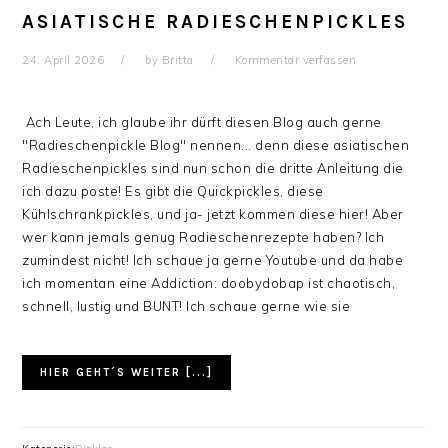
ASIATISCHE RADIESCHENPICKLES
24. April 2026
by
Britta
Kommentar verfassen
Ach Leute, ich glaube ihr dürft diesen Blog auch gerne
"Radieschenpickle Blog" nennen... denn diese asiatischen
Radieschenpickles sind nun schon die dritte Anleitung die
ich dazu poste! Es gibt die Quickpickles, diese
Kühlschrankpickles, und ja- jetzt kommen diese hier! Aber
wer kann jemals genug Radieschenrezepte haben? Ich
zumindest nicht! Ich schaue ja gerne Youtube und da habe
ich momentan eine Addiction: doobydobap ist chaotisch,
schnell, lustig und BUNT! Ich schaue gerne wie sie
HIER GEHT´S WEITER [...]