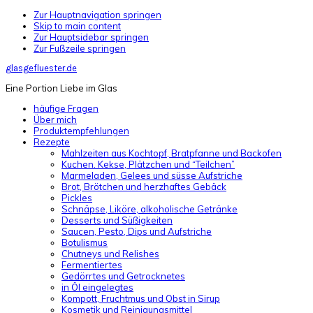
Zur Hauptnavigation springen
Skip to main content
Zur Hauptsidebar springen
Zur Fußzeile springen
glasgefluester.de
Eine Portion Liebe im Glas
häufige Fragen
Über mich
Produktempfehlungen
Rezepte
Mahlzeiten aus Kochtopf, Bratpfanne und Backofen
Kuchen. Kekse, Plätzchen und “Teilchen”
Marmeladen, Gelees und süsse Aufstriche
Brot, Brötchen und herzhaftes Gebäck
Pickles
Schnäpse, Liköre, alkoholische Getränke
Desserts und Süßigkeiten
Saucen, Pesto, Dips und Aufstriche
Botulismus
Chutneys und Relishes
Fermentiertes
Gedörrtes und Getrocknetes
in Öl eingelegtes
Kompott, Fruchtmus und Obst in Sirup
Kosmetik und Reinigungsmittel