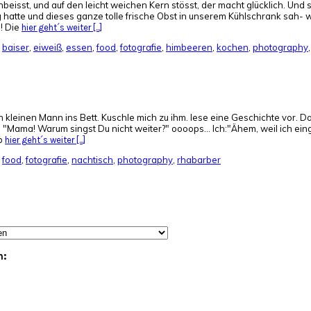
nbeisst, und auf den leicht weichen Kern stösst, der macht glücklich. Und 
ig hatte und dieses ganze tolle frische Obst in unserem Kühlschrank sah
! Die
hier geht´s weiter [...]
,
baiser
,
eiweiß
,
essen
,
food
,
fotografie
,
himbeeren
,
kochen
,
photography
kleinen Mann ins Bett. Kuschle mich zu ihm. lese eine Geschichte vor. Dan
ama! Warum singst Du nicht weiter?" oooops... Ich:"Ähem, weil ich einge
lb
hier geht´s weiter [...]
,
food
,
fotografie
,
nachtisch
,
photography
,
rhabarber
n: