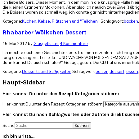
Ich liebe Baisers. Dieser Moment, in dem man in die knusprige Hülle hiei
die kleinen Cranberry Makronen. Aber also ich neulich zwei Eiweiß übr
Die Baisers waren so schnell weg, ich konnte gar nicht hinterhergucken
Kategorie:
Kuchen. Kekse, Plätzchen und "Teilchen"
Schlagwort:
backen
Rhabarber Wölkchen Dessert
15. Mai 2012
by
Glasgeflüster
4 Kommentare
Ich möchte euch eine Geschichte übers träumen erzählen... Ich bring den 
fang an zu singen... La-le-lu... UND WACHE VON FOLGENDEM SATZ AUF: "M
dann kannst Du auch schlafen!" Gesagt, getan. Die CD hat uns innerha
Kategorie:
Desserts und Süßigkeiten
Schlagwort:
baiser
,
dessert
,
essen
Haupt-Sidebar
Hier kannst Du unter den Rezept Kategorien stöbern:
Hier kannst Du unter den Rezept Kategorien stöbern:
HIer kannst Du nach Schlagworten oder Zutaten direkt suche
Suche
Ich bin Britta…