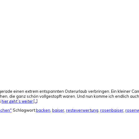
gerade einen extrem entspannten Osterurlaub verbringen. Ein kleiner Ca
Wochen, die ganz schön vollgestopft waren. Und nun komme ich endlich auc
ß
hier geht´s weiter [...]
lchen"
Schlagwort:
backen
,
baiser
,
resteverwertung
,
rosenbaiser
,
rosen