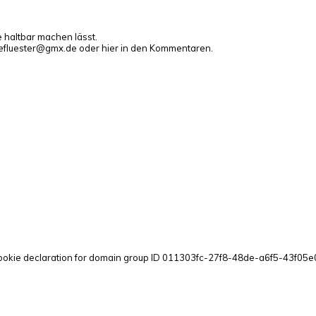
e haltbar machen lässt.
gefluester@gmx.de oder hier in den Kommentaren.
ookie declaration for domain group ID 011303fc-27f8-48de-a6f5-43f05e01