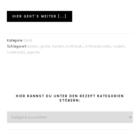
HIER GEHT´S WEITER [...]
Kategorie:
Salat
Schlagwort:
braten
,
gurke
,
kochen
,
kritharaki
,
kritharakisalat
,
nudeln
,
nudelsalat
,
paprika
HAUPT-
SIDEBAR
HIER KANNST DU UNTER DEN REZEPT KATEGORIEN
STÖBERN:
Hier
kannst
Du
unter