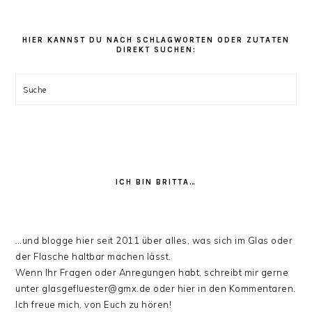
den
Rezept
Kategorien
HIER KANNST DU NACH SCHLAGWORTEN ODER ZUTATEN
DIREKT SUCHEN:
stöbern:
Suche
ICH BIN BRITTA…
…und blogge hier seit 2011 über alles, was sich im Glas oder
der Flasche haltbar machen lässt.
Wenn Ihr Fragen oder Anregungen habt, schreibt mir gerne
unter glasgefluester@gmx.de oder hier in den Kommentaren.
Ich freue mich, von Euch zu hören!