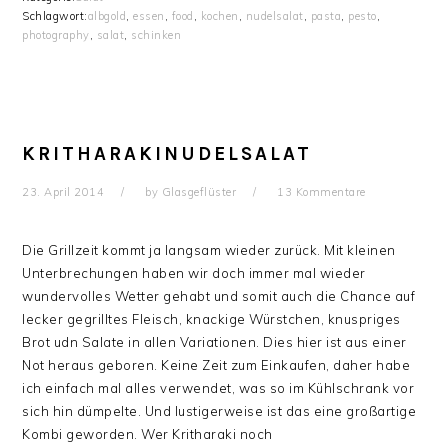
Schlagwort:
albgold
,
essen
,
food
,
kochen
,
nudelsalat
,
pasta
,
pesto
,
photography
,
salat
,
schinken
KRITHARAKINUDELSALAT
23. April 2014
by
Glasgeflüster
13 Kommentare
Die Grillzeit kommt ja langsam wieder zurück. Mit kleinen
Unterbrechungen haben wir doch immer mal wieder
wundervolles Wetter gehabt und somit auch die Chance auf
lecker gegrilltes Fleisch, knackige Würstchen, knuspriges
Brot udn Salate in allen Variationen. Dies hier ist aus einer
Not heraus geboren. Keine Zeit zum Einkaufen, daher habe
ich einfach mal alles verwendet, was so im Kühlschrank vor
sich hin dümpelte. Und lustigerweise ist das eine großartige
Kombi geworden. Wer Kritharaki noch