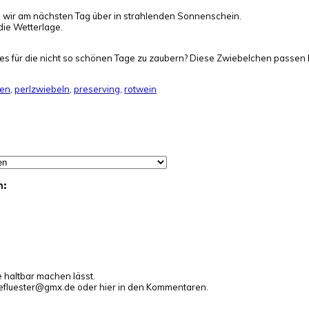
wir am nächsten Tag über in strahlenden Sonnenschein.
die Wetterlage.
ines für die nicht so schönen Tage zu zaubern? Diese Zwiebelchen passen 
en
,
perlzwiebeln
,
preserving
,
rotwein
n:
e haltbar machen lässt.
gefluester@gmx.de oder hier in den Kommentaren.