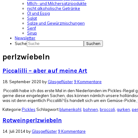
MIlch- und Milchersatzrpodukte
nicht alkoholische Getränke
Öl und Essig
Salat
Salze und Gewürzmischungen
Senf
Sirup
Newsletter
Suche
perlzwiebeln
Piccalilli – aber auf meine Art
18. September 2020
by
Glasgeflüster
9 Kommentare
Piccalilli habe ich das erste Mal in den Niederlanden im Pickles-Regal g
gerne diese eingelegten Sachen, das können nämlich unsere holländisc
was ist denn eigentlich Piccalilli? Es handelt sich um ein Gemüse-Pickle,
Kategorie:
Pickles
Schlagwort:
blumenkohl
,
bohnen
,
broccoli
,
gurken
,
per
Rotweinperlzwiebeln
14. Juli 2014
by
Glasgeflüster
9 Kommentare