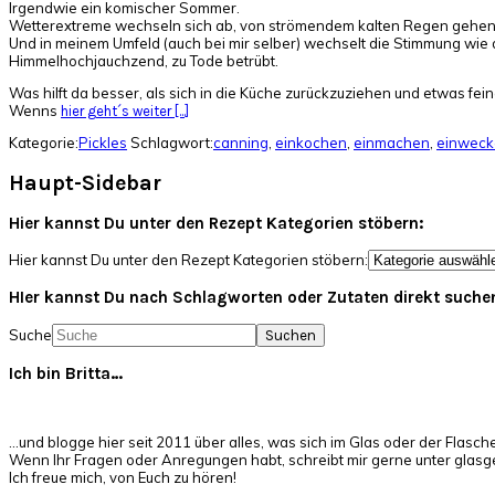
Irgendwie ein komischer Sommer.
Wetterextreme wechseln sich ab, von strömendem kalten Regen gehen 
Und in meinem Umfeld (auch bei mir selber) wechselt die Stimmung wie 
Himmelhochjauchzend, zu Tode betrübt.
Was hilft da besser, als sich in die Küche zurückzuziehen und etwas fe
Wenns
hier geht´s weiter [...]
Kategorie:
Pickles
Schlagwort:
canning
,
einkochen
,
einmachen
,
einweck
Haupt-Sidebar
Hier kannst Du unter den Rezept Kategorien stöbern:
Hier kannst Du unter den Rezept Kategorien stöbern:
HIer kannst Du nach Schlagworten oder Zutaten direkt suche
Suche
Ich bin Britta…
…und blogge hier seit 2011 über alles, was sich im Glas oder der Flasch
Wenn Ihr Fragen oder Anregungen habt, schreibt mir gerne unter glas
Ich freue mich, von Euch zu hören!