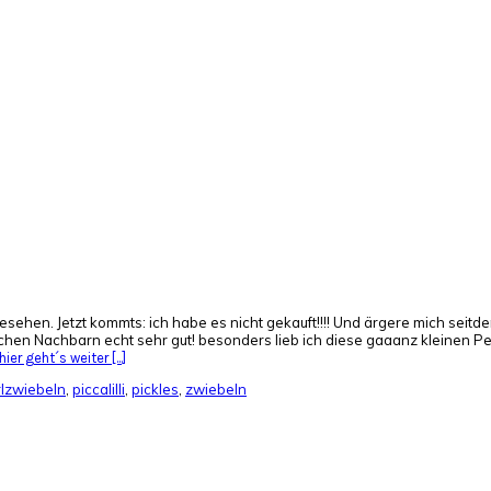
esehen. Jetzt kommts: ich habe es nicht gekauft!!!! Und ärgere mich seitde
hen Nachbarn echt sehr gut! besonders lieb ich diese gaaanz kleinen Pe
hier geht´s weiter [...]
lzwiebeln
,
piccalilli
,
pickles
,
zwiebeln