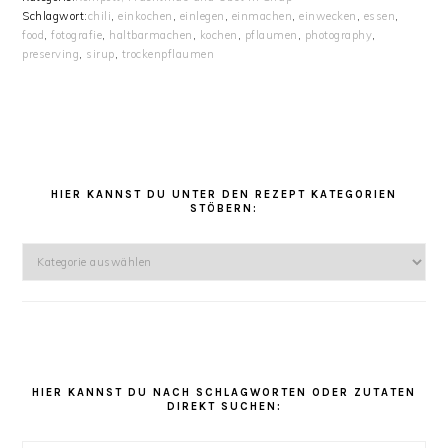
Schlagwort:
chili
,
einkochen
,
einlegen
,
einmachen
,
einwecken
,
essen
,
food
,
fotografie
,
haltbarmachen
,
kochen
,
pflaumen
,
photography
,
preserving
,
sirup
,
trockenpflaumen
HAUPT-
SIDEBAR
HIER KANNST DU UNTER DEN REZEPT KATEGORIEN
STÖBERN:
Hier
kannst
Du
unter
den
Rezept
Kategorien
HIER KANNST DU NACH SCHLAGWORTEN ODER ZUTATEN
DIREKT SUCHEN:
stöbern: