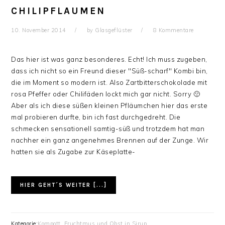
CHILIPFLAUMEN
10. November 2014
by
Glasgeflüster
8 Kommentare
Das hier ist was ganz besonderes. Echt! Ich muss zugeben,
dass ich nicht so ein Freund dieser "Süß-scharf" Kombi bin,
die im Moment so modern ist. Also Zartbitterschokolade mit
rosa Pfeffer oder Chilifäden lockt mich gar nicht. Sorry 🙁
Aber als ich diese süßen kleinen Pfläumchen hier das erste
mal probieren durfte, bin ich fast durchgedreht. Die
schmecken sensationell samtig-süß und trotzdem hat man
nachher ein ganz angenehmes Brennen auf der Zunge. Wir
hatten sie als Zugabe zur Käseplatte-
HIER GEHT´S WEITER [...]
Kategorie:
Kompott, Fruchtmus und Obst in Sirup