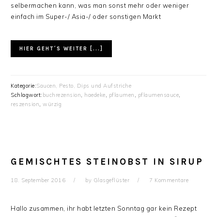
selbermachen kann, was man sonst mehr oder weniger
einfach im Super-/ Asia-/ oder sonstigen Markt
HIER GEHT´S WEITER [...]
Kategorie:
Saucen, Pesto, Dips und Aufstriche
Schlagwort:
buchrezension
,
haedeke
,
pflaumen
,
pflaumensauce
,
reszension
,
würzig
GEMISCHTES STEINOBST IN SIRUP
18. September 2016
by
Glasgeflüster
7 Kommentare
Hallo zusammen, ihr habt letzten Sonntag gar kein Rezept