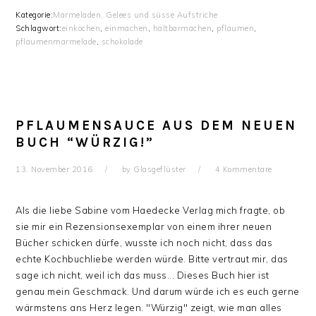
Kategorie:
Marmeladen, Gelees und süsse Aufstriche
Schlagwort:
einkochen
,
einmachen
,
haltbarmachen
,
pflaumen
,
pflaumenmarmelade
,
schokolade
PFLAUMENSAUCE AUS DEM NEUEN
BUCH “WÜRZIG!”
13. November 2016
by
Glasgeflüster
4 Kommentare
Als die liebe Sabine vom Haedecke Verlag mich fragte, ob
sie mir ein Rezensionsexemplar von einem ihrer neuen
Bücher schicken dürfe, wusste ich noch nicht, dass das
echte Kochbuchliebe werden würde. Bitte vertraut mir, das
sage ich nicht, weil ich das muss... Dieses Buch hier ist
genau mein Geschmack. Und darum würde ich es euch gerne
wärmstens ans Herz legen. "Würzig" zeigt, wie man alles