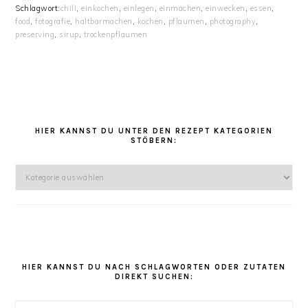
Schlagwort:
chili
,
einkochen
,
einlegen
,
einmachen
,
einwecken
,
essen
,
food
,
fotografie
,
haltbarmachen
,
kochen
,
pflaumen
,
photography
,
preserving
,
sirup
,
trockenpflaumen
HAUPT-
SIDEBAR
HIER KANNST DU UNTER DEN REZEPT KATEGORIEN
STÖBERN:
Hier
kannst
Du
unter
den
Rezept
Kategorien
HIER KANNST DU NACH SCHLAGWORTEN ODER ZUTATEN
DIREKT SUCHEN:
stöbern: