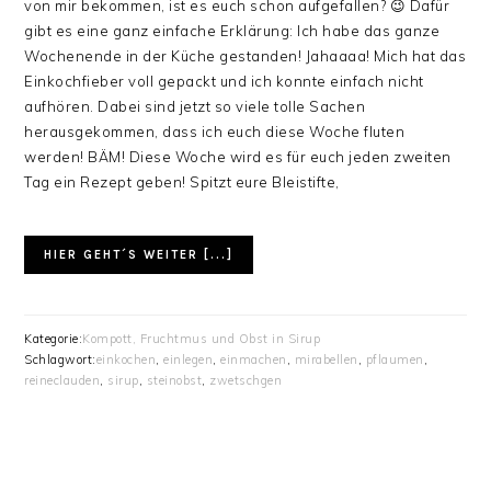
von mir bekommen, ist es euch schon aufgefallen? 😉 Dafür
gibt es eine ganz einfache Erklärung: Ich habe das ganze
Wochenende in der Küche gestanden! Jahaaaa! Mich hat das
Einkochfieber voll gepackt und ich konnte einfach nicht
aufhören. Dabei sind jetzt so viele tolle Sachen
herausgekommen, dass ich euch diese Woche fluten
werden! BÄM! Diese Woche wird es für euch jeden zweiten
Tag ein Rezept geben! Spitzt eure Bleistifte,
HIER GEHT´S WEITER [...]
Kategorie:
Kompott, Fruchtmus und Obst in Sirup
Schlagwort:
einkochen
,
einlegen
,
einmachen
,
mirabellen
,
pflaumen
,
reineclauden
,
sirup
,
steinobst
,
zwetschgen