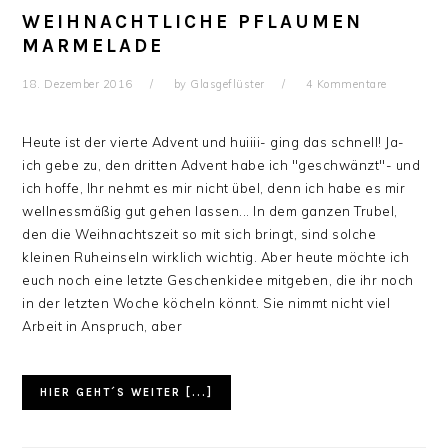
WEIHNACHTLICHE PFLAUMEN
MARMELADE
18. Dezember 2016
by
Glasgeflüster
4 Kommentare
Heute ist der vierte Advent und huiiii- ging das schnell! Ja-
ich gebe zu, den dritten Advent habe ich "geschwänzt"- und
ich hoffe, Ihr nehmt es mir nicht übel, denn ich habe es mir
wellnessmäßig gut gehen lassen... In dem ganzen Trubel,
den die Weihnachtszeit so mit sich bringt, sind solche
kleinen Ruheinseln wirklich wichtig. Aber heute möchte ich
euch noch eine letzte Geschenkidee mitgeben, die ihr noch
in der letzten Woche köcheln könnt. Sie nimmt nicht viel
Arbeit in Anspruch, aber
HIER GEHT´S WEITER [...]