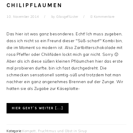
CHILIPFLAUMEN
10. November 2014
by
Glasgeflüster
8 Kommentare
Das hier ist was ganz besonderes. Echt! Ich muss zugeben,
dass ich nicht so ein Freund dieser "Süß-scharf" Kombi bin,
die im Moment so modern ist. Also Zartbitterschokolade mit
rosa Pfeffer oder Chilifäden lockt mich gar nicht. Sorry 🙁
Aber als ich diese süßen kleinen Pfläumchen hier das erste
mal probieren durfte, bin ich fast durchgedreht. Die
schmecken sensationell samtig-süß und trotzdem hat man
nachher ein ganz angenehmes Brennen auf der Zunge. Wir
hatten sie als Zugabe zur Käseplatte-
HIER GEHT´S WEITER [...]
Kategorie:
Kompott, Fruchtmus und Obst in Sirup