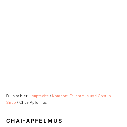
Zur
Skip
Zur
Zur
Hauptnavigation
to
Hauptsidebar
Fußzeile
springen
main
springen
springen
content
Du bist hier:
Hauptseite
/
Kompott, Fruchtmus und Obst in
Sirup
/
Chai-Apfelmus
CHAI-APFELMUS