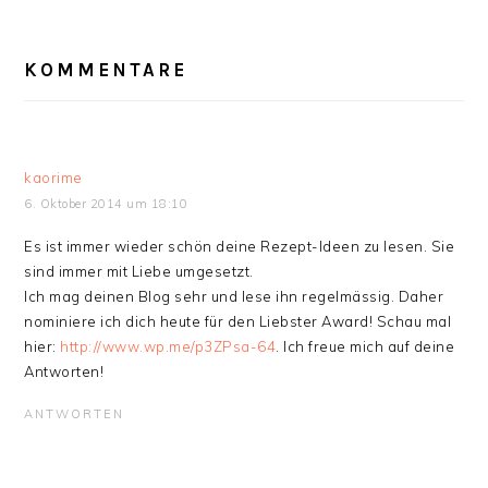
LESER-
KOMMENTARE
INTERAKTIONEN
kaorime
6. Oktober 2014 um 18:10
Es ist immer wieder schön deine Rezept-Ideen zu lesen. Sie
sind immer mit Liebe umgesetzt.
Ich mag deinen Blog sehr und lese ihn regelmässig. Daher
nominiere ich dich heute für den Liebster Award! Schau mal
hier:
http://www.wp.me/p3ZPsa-64
. Ich freue mich auf deine
Antworten!
ANTWORTEN