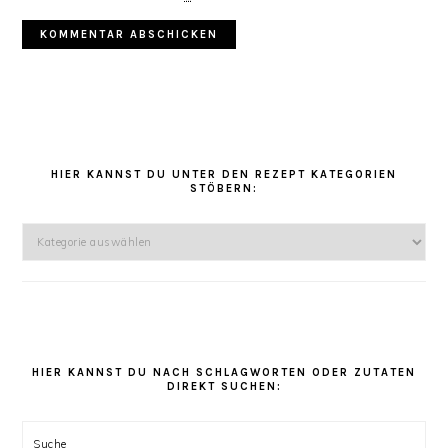
HAUPT-
SIDEBAR
HIER KANNST DU UNTER DEN REZEPT KATEGORIEN
STÖBERN:
Hier
kannst
Du
unter
den
Rezept
Kategorien
HIER KANNST DU NACH SCHLAGWORTEN ODER ZUTATEN
DIREKT SUCHEN:
stöbern:
Suche