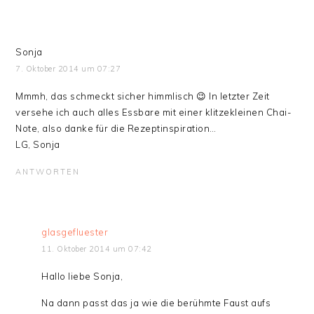
Sonja
7. Oktober 2014 um 07:27
Mmmh, das schmeckt sicher himmlisch 😉 In letzter Zeit
versehe ich auch alles Essbare mit einer klitzekleinen Chai-
Note, also danke für die Rezeptinspiration…
LG, Sonja
ANTWORTEN
glasgefluester
11. Oktober 2014 um 07:42
Hallo liebe Sonja,
Na dann passt das ja wie die berühmte Faust aufs