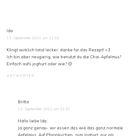
Ida
13. September 2022 um 21:02
Klingt wirklich total lecker, danke für das Rezept! <3
Ich bin aber neugierig, wie benutzt du die Chai-Apfelmus?
Einfach aufs joghurt oder wie? 🙂
ANTWORTEN
Britta
13. September 2022 um 21:57
Hallo liebe Ida,
Ja ganz genau- wir essen das wie das ganz normale
Apfelmus. Auf Pfannkuchen, zum Joghurt, pur als