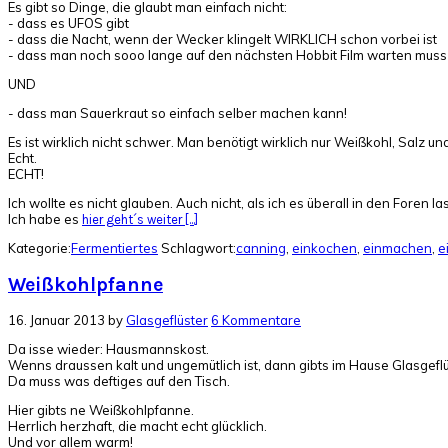
Es gibt so Dinge, die glaubt man einfach nicht:
- dass es UFOS gibt
- dass die Nacht, wenn der Wecker klingelt WIRKLICH schon vorbei ist
- dass man noch sooo lange auf den nächsten Hobbit Film warten muss
UND
- dass man Sauerkraut so einfach selber machen kann!
Es ist wirklich nicht schwer. Man benötigt wirklich nur Weißkohl, Salz u
Echt.
ECHT!
Ich wollte es nicht glauben. Auch nicht, als ich es überall in den Foren
Ich habe es
hier geht´s weiter [...]
Kategorie:
Fermentiertes
Schlagwort:
canning
,
einkochen
,
einmachen
,
e
Weißkohlpfanne
16. Januar 2013
by
Glasgeflüster
6 Kommentare
Da isse wieder: Hausmannskost.
Wenns draussen kalt und ungemütlich ist, dann gibts im Hause Glasgeflü
Da muss was deftiges auf den Tisch.
Hier gibts ne Weißkohlpfanne.
Herrlich herzhaft, die macht echt glücklich.
Und vor allem warm!