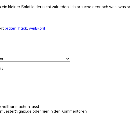
 ein kleiner Salat leider nicht zufrieden. Ich brauche dennoch was, was sa
rt:
braten
,
hack
,
weißkohl
n:
e haltbar machen lässt.
gefluester@gmx.de oder hier in den Kommentaren.