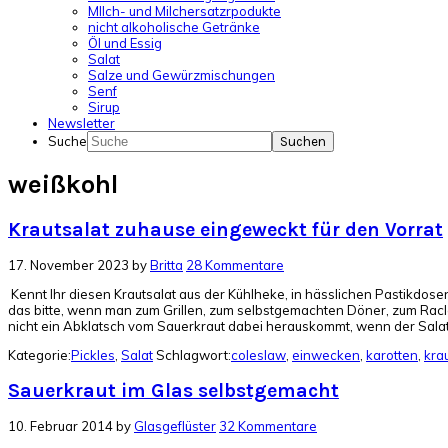
MIlch- und Milchersatzrpodukte
nicht alkoholische Getränke
Öl und Essig
Salat
Salze und Gewürzmischungen
Senf
Sirup
Newsletter
Suche
weißkohl
Krautsalat zuhause eingeweckt für den Vorrat
17. November 2023
by
Britta
28 Kommentare
Kennt Ihr diesen Krautsalat aus der Kühlheke, in hässlichen Pastikdosen
das bitte, wenn man zum Grillen, zum selbstgemachten Döner, zum Raclet
nicht ein Abklatsch vom Sauerkraut dabei herauskommt, wenn der Sala
Kategorie:
Pickles
,
Salat
Schlagwort:
coleslaw
,
einwecken
,
karotten
,
kra
Sauerkraut im Glas selbstgemacht
10. Februar 2014
by
Glasgeflüster
32 Kommentare