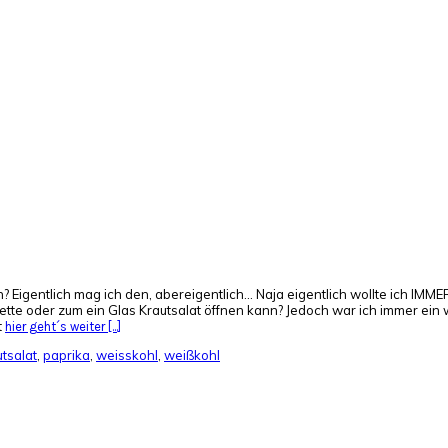
? Eigentlich mag ich den, abereigentlich... Naja eigentlich wollte ich IM
te oder zum ein Glas Krautsalat öffnen kann? Jedoch war ich immer ein w
t
hier geht´s weiter [...]
utsalat
,
paprika
,
weisskohl
,
weißkohl