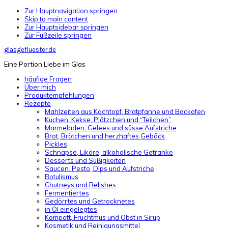
Zur Hauptnavigation springen
Skip to main content
Zur Hauptsidebar springen
Zur Fußzeile springen
glasgefluester.de
Eine Portion Liebe im Glas
häufige Fragen
Über mich
Produktempfehlungen
Rezepte
Mahlzeiten aus Kochtopf, Bratpfanne und Backofen
Kuchen. Kekse, Plätzchen und “Teilchen”
Marmeladen, Gelees und süsse Aufstriche
Brot, Brötchen und herzhaftes Gebäck
Pickles
Schnäpse, Liköre, alkoholische Getränke
Desserts und Süßigkeiten
Saucen, Pesto, Dips und Aufstriche
Botulismus
Chutneys und Relishes
Fermentiertes
Gedörrtes und Getrocknetes
in Öl eingelegtes
Kompott, Fruchtmus und Obst in Sirup
Kosmetik und Reinigungsmittel