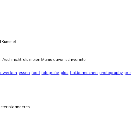
nd Kümmel.
 las. Auch nicht, als meien Mama davon schwärmte.
inwecken
,
essen
,
food
,
fotografie
,
glas
,
haltbarmachen
,
photography
,
pre
ster nix anderes.