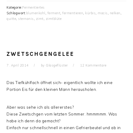
Kategorie:
Fermentiertes
Schlagwort:
blumenkohl
,
ferment
,
fermentieren
,
kürbis
,
macis
,
nelken
,
quitte
,
sternanis
,
zimt
,
zimtblüte
ZWETSCHGENGELEE
7. April 2014
by
Glasgeflüster
12 Kommentare
Das Tiefkühlfach öffnet sich- eigentlich wollte ich eine
Portion Eis für den kleinen Mann herausholen.
Aber was sehe ich als allererstes?
Diese Zwetschgen vom letzten Sommer. hmmmmm. Was
habe ich denn da gemacht?
Einfach nur schnellschnell in einen Gefrierbeutel und ab in