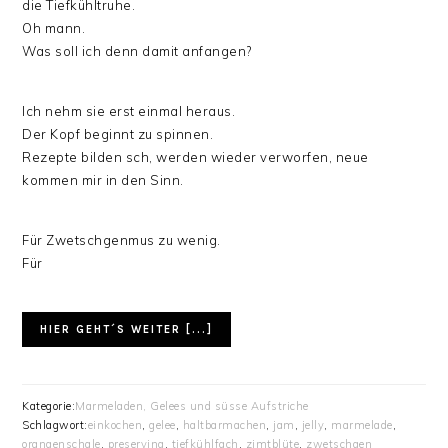
die Tiefkühltruhe.
Oh mann.
Was soll ich denn damit anfangen?
Ich nehm sie erst einmal heraus.
Der Kopf beginnt zu spinnen.
Rezepte bilden sch, werden wieder verworfen, neue
kommen mir in den Sinn.
Für Zwetschgenmus zu wenig.
Für
HIER GEHT´S WEITER [...]
Kategorie:
Marmeladen, Gelees und süsse Aufstriche
Schlagwort:
einkochen
,
gelee
,
haltbarmachen
,
jam
,
jelly
,
marmelade
,
orangenschale
,
preserving
,
tiefkühlfach
,
zimtblüte
,
zwetschgen