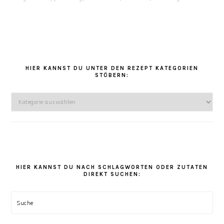
HAUPT-
SIDEBAR
HIER KANNST DU UNTER DEN REZEPT KATEGORIEN
STÖBERN:
Hier
kannst
Du
unter
den
Rezept
Kategorien
HIER KANNST DU NACH SCHLAGWORTEN ODER ZUTATEN
DIREKT SUCHEN:
stöbern:
Suche