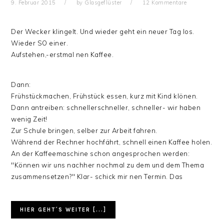
9. Februar 2015
by
Glasgeflüster
12 Kommentare
Der Wecker klingelt. Und wieder geht ein neuer Tag los.
Wieder SO einer.
Aufstehen,-erstmal nen Kaffee.
Dann:
Frühstückmachen, Frühstück essen, kurz mit Kind klönen.
Dann antreiben: schnellerschneller, schneller- wir haben
wenig Zeit!
Zur Schule bringen, selber zur Arbeit fahren.
Während der Rechner hochfährt, schnell einen Kaffee holen.
An der Kaffeemaschine schon angesprochen werden:
"Können wir uns nachher nochmal zu dem und dem Thema
zusammensetzen?" Klar- schick mir nen Termin. Das
HIER GEHT´S WEITER [...]