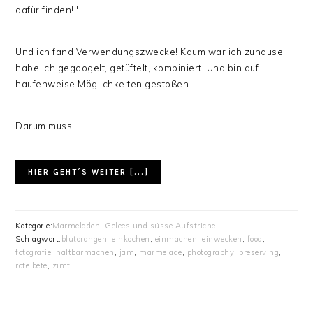
dafür finden!".
Und ich fand Verwendungszwecke! Kaum war ich zuhause,
habe ich gegoogelt, getüftelt, kombiniert. Und bin auf
haufenweise Möglichkeiten gestoßen.
Darum muss
HIER GEHT´S WEITER [...]
Kategorie:
Marmeladen, Gelees und süsse Aufstriche
Schlagwort:
blutorangen
,
einkochen
,
einmachen
,
einwecken
,
food
,
fotografie
,
haltbarmachen
,
jam
,
marmelade
,
photography
,
preserving
,
rote bete
,
zimt