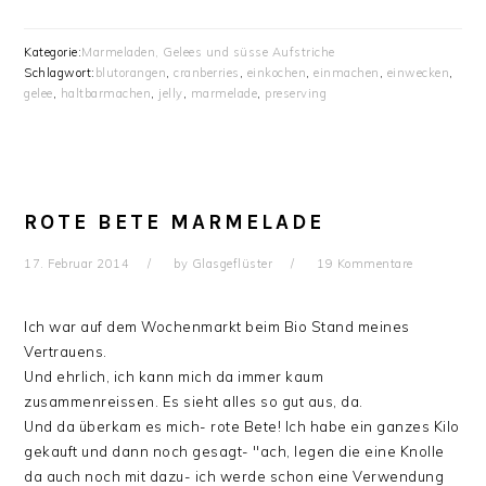
Kategorie:
Marmeladen, Gelees und süsse Aufstriche
Schlagwort:
blutorangen
,
cranberries
,
einkochen
,
einmachen
,
einwecken
,
gelee
,
haltbarmachen
,
jelly
,
marmelade
,
preserving
ROTE BETE MARMELADE
17. Februar 2014
by
Glasgeflüster
19 Kommentare
Ich war auf dem Wochenmarkt beim Bio Stand meines
Vertrauens.
Und ehrlich, ich kann mich da immer kaum
zusammenreissen. Es sieht alles so gut aus, da.
Und da überkam es mich- rote Bete! Ich habe ein ganzes Kilo
gekauft und dann noch gesagt- "ach, legen die eine Knolle
da auch noch mit dazu- ich werde schon eine Verwendung