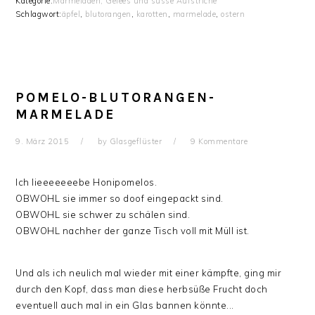
Kategorie:
Marmeladen, Gelees und süsse Aufstriche
Schlagwort:
äpfel
,
blutorangen
,
karotten
,
marmelade
,
ostern
POMELO-BLUTORANGEN-
MARMELADE
9. März 2015
by
Glasgeflüster
9 Kommentare
Ich lieeeeeeebe Honipomelos.
OBWOHL sie immer so doof eingepackt sind.
OBWOHL sie schwer zu schälen sind.
OBWOHL nachher der ganze Tisch voll mit Müll ist.
Und als ich neulich mal wieder mit einer kämpfte, ging mir
durch den Kopf, dass man diese herbsüße Frucht doch
eventuell auch mal in ein Glas bannen könnte...