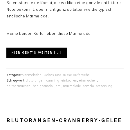
So entstand eine Kombi, die wirklich eine ganz leicht bittere
Note bekommt, aber nicht ganz so bitter wie die typisch
englische Marmelade.
Meine beiden Kerle lieben diese Marmelade-
HIER GEHT´S WEITER [...]
Kategorie:
Marmeladen, Gelees und süsse Aufstriche
Schlagwort:
blutorangen
,
canning
,
einkochen
,
einmachen
,
haltbarmachen
,
honigpomelo
,
jam
,
marmelade
,
pomelo
,
preserving
BLUTORANGEN-CRANBERRY-GELEE