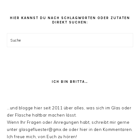
den
Rezept
Kategorien
HIER KANNST DU NACH SCHLAGWORTEN ODER ZUTATEN
DIREKT SUCHEN:
stöbern:
Suche
ICH BIN BRITTA…
…und blogge hier seit 2011 über alles, was sich im Glas oder
der Flasche haltbar machen lässt.
Wenn Ihr Fragen oder Anregungen habt, schreibt mir gerne
unter glasgefluester@gmx.de oder hier in den Kommentaren.
Ich freue mich, von Euch zu hören!