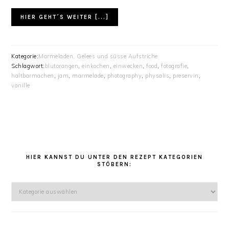
HIER GEHT´S WEITER [...]
Kategorie:
Marmeladen, Gelees und süsse Aufstriche
Schlagwort:
blutorangen
,
einkochen
,
einwecken
,
food
,
fotografie
,
haltbarmachen
,
jam
,
marmelade
,
photography
,
physalis
,
preservin
,
vanille
HAUPT-
SIDEBAR
HIER KANNST DU UNTER DEN REZEPT KATEGORIEN
STÖBERN:
Hier
kannst
Du
unter