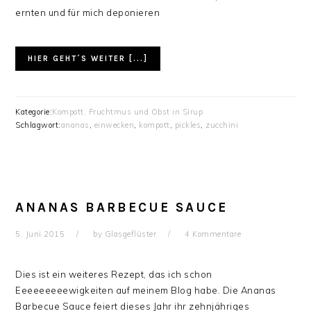
ernten und für mich deponieren
HIER GEHT´S WEITER [...]
Kategorie:
Kompott, Fruchtmus und Obst in Sirup
Schlagwort:
ananas
,
einwecken
,
kompott
,
pickles
,
zucchini
ANANAS BARBECUE SAUCE
5. Juni 2015
by
Glasgeflüster
4 Kommentare
Dies ist ein weiteres Rezept, das ich schon
Eeeeeeeeewigkeiten auf meinem Blog habe. Die Ananas
Barbecue Sauce feiert dieses Jahr ihr zehnjähriges