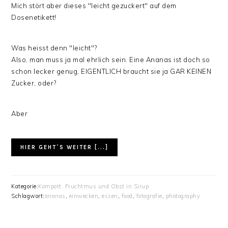
Mich stört aber dieses "leicht gezuckert" auf dem
Dosenetikett!
Was heisst denn "leicht"?
Also, man muss ja mal ehrlich sein. Eine Ananas ist doch so
schon lecker genug, EIGENTLICH braucht sie ja GAR KEINEN
Zucker, oder?
Aber
HIER GEHT´S WEITER [...]
Kategorie:
Kompott, Fruchtmus und Obst in Sirup
Schlagwort:
ananas
,
einwecken
,
essen
,
food
,
fotografie
,
photography