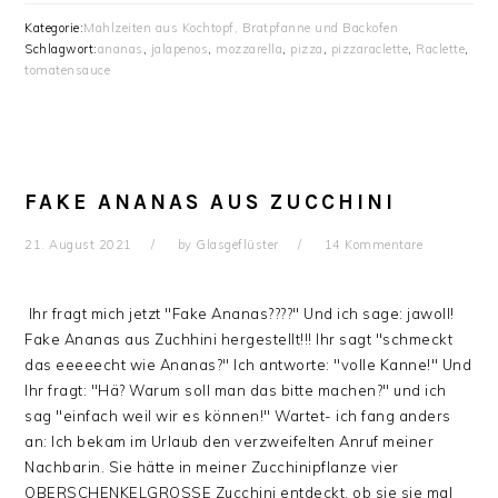
Kategorie:
Mahlzeiten aus Kochtopf, Bratpfanne und Backofen
Schlagwort:
ananas
,
jalapenos
,
mozzarella
,
pizza
,
pizzaraclette
,
Raclette
,
tomatensauce
FAKE ANANAS AUS ZUCCHINI
21. August 2021
by
Glasgeflüster
14 Kommentare
Ihr fragt mich jetzt "Fake Ananas????" Und ich sage: jawoll!
Fake Ananas aus Zuchhini hergestellt!!! Ihr sagt "schmeckt
das eeeeecht wie Ananas?" Ich antworte: "volle Kanne!" Und
Ihr fragt: "Hä? Warum soll man das bitte machen?" und ich
sag "einfach weil wir es können!" Wartet- ich fang anders
an: Ich bekam im Urlaub den verzweifelten Anruf meiner
Nachbarin. Sie hätte in meiner Zucchinipflanze vier
OBERSCHENKELGROSSE Zucchini entdeckt, ob sie sie mal