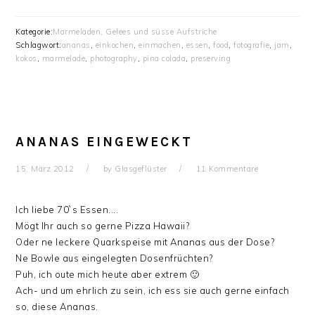
Kategorie:
Marmeladen, Gelees und süsse Aufstriche
Schlagwort:
ananas
,
einkochen
,
einmachen
,
essen
,
food
,
fotografie
,
jam
,
kokos
,
marmelade
,
photography
,
pina colada
,
preserving
ANANAS EINGEWECKT
15. März 2012
by
Glasgeflüster
11 Kommentare
Ich liebe 70`s Essen....
Mögt Ihr auch so gerne Pizza Hawaii?
Oder ne leckere Quarkspeise mit Ananas aus der Dose?
Ne Bowle aus eingelegten Dosenfrüchten?
Puh, ich oute mich heute aber extrem 🙂
Ach- und um ehrlich zu sein, ich ess sie auch gerne einfach
so, diese Ananas.