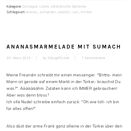
Kategorie:
Schnäpse, Liköre, alkoholische Getränke
Schlagwort:
ananas
,
aufsetzen
,
cocktail
,
rum
,
trinken
ANANASMARMELADE MIT SUMACH
30. März 2015
by
Glasgeflüster
7 Kommentare
Meine Freundin schreibt mir einen messenger: "Britta- mein
Mann ist gerade auf einem Markt in der Türkei- brauchst Du
was?". Ääääääähm. Zutaten kann ich IMMER gebrauchen!
Aber was denn bloss?
Ich olle Nudel schreibe einfach zurück: "Oh wie toll- ich bin
für alles offen!"
Also düst der arme Frank ganz alleine in der Türkei über den