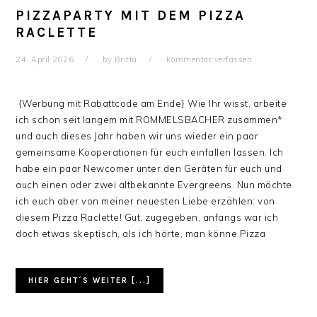
PIZZAPARTY MIT DEM PIZZA
RACLETTE
24. April 2026
by
Britta
Kommentar verfassen
{Werbung mit Rabattcode am Ende} Wie Ihr wisst, arbeite
ich schon seit langem mit ROMMELSBACHER zusammen*
und auch dieses Jahr haben wir uns wieder ein paar
gemeinsame Kooperationen für euch einfallen lassen. Ich
habe ein paar Newcomer unter den Geräten für euch und
auch einen oder zwei altbekannte Evergreens. Nun möchte
ich euch aber von meiner neuesten Liebe erzählen: von
diesem Pizza Raclette! Gut, zugegeben, anfangs war ich
doch etwas skeptisch, als ich hörte, man könne Pizza
HIER GEHT´S WEITER [...]