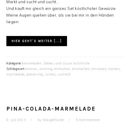
Markt und sucht und sucht...
Und kauft mir gleich ein ganzes Set köstlichster Gewürze.
Meine Augen quellen über, als sie bei mir in den Händen
liegen:
HIER GEHT´S WEITER [...]
Kategorie:
Marmeladen, Gelees und süsse Aufstriche
Schlagwort:
ananas
,
canning
,
einkochen
,
einmachen
,
einwecen
,
kochen
,
marmelade
,
preserving
,
sumac
,
sumach
PINA-COLADA-MARMELADE
8. Juli 2013
by
Glasgeflüster
5 Kommentare