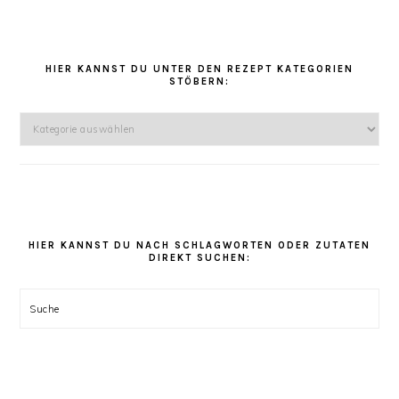
HAUPT-
SIDEBAR
HIER KANNST DU UNTER DEN REZEPT KATEGORIEN
STÖBERN:
Hier
kannst
Du
unter
den
Rezept
Kategorien
HIER KANNST DU NACH SCHLAGWORTEN ODER ZUTATEN
DIREKT SUCHEN:
stöbern:
Suche