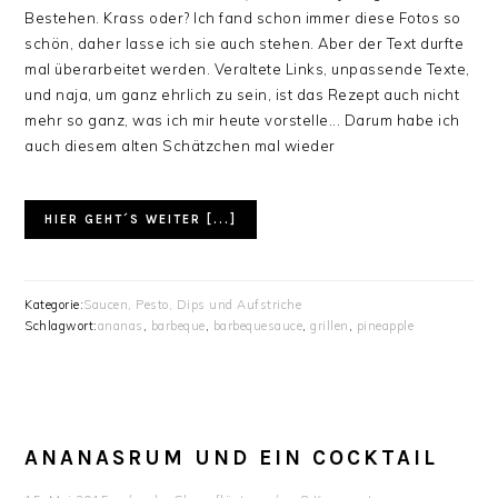
Bestehen. Krass oder? Ich fand schon immer diese Fotos so
schön, daher lasse ich sie auch stehen. Aber der Text durfte
mal überarbeitet werden. Veraltete Links, unpassende Texte,
und naja, um ganz ehrlich zu sein, ist das Rezept auch nicht
mehr so ganz, was ich mir heute vorstelle... Darum habe ich
auch diesem alten Schätzchen mal wieder
HIER GEHT´S WEITER [...]
Kategorie:
Saucen, Pesto, Dips und Aufstriche
Schlagwort:
ananas
,
barbeque
,
barbequesauce
,
grillen
,
pineapple
ANANASRUM UND EIN COCKTAIL